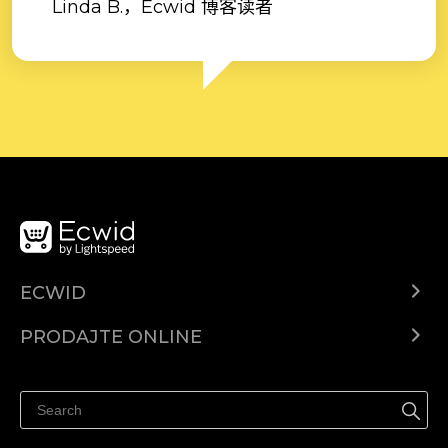
Linda B.，Ecwid 博客读者
ECWID
Centar za pomoć
PRODAJTE ONLINE
Prodaj na Instagramu