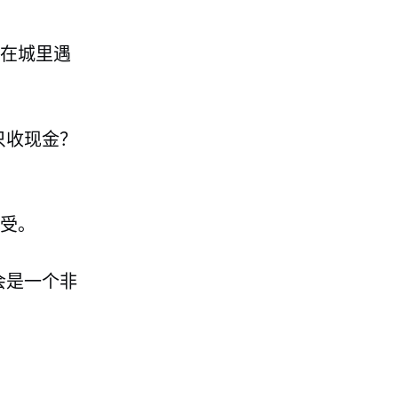
在城里遇
只收现金？
受。
会是一个非