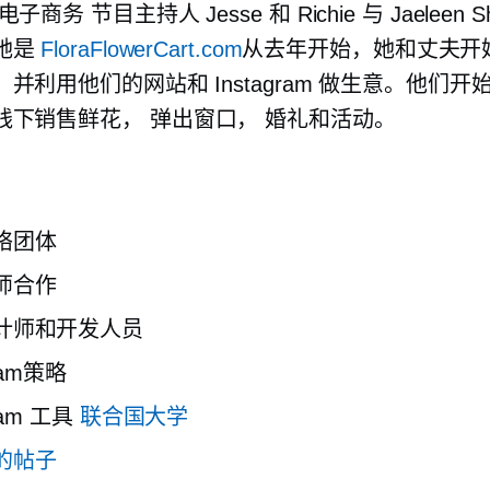
电子商务
节目主持人 Jesse 和 Richie 与 Jaeleen 
她是
FloraFlowerCart.com
从去年开始，她和丈夫开
并利用他们的网站和 Instagram 做生意。他们开
线下销售鲜花，
弹出窗口，
婚礼和活动。
：
络团体
合​​作
计师和开发人员
gram策略
gram 工具
联合国大学
的帖子