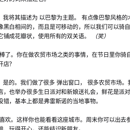
：
我将其描述为
以巴黎为主题。
有点像巴黎风格的
像黑白相间的，而且是可移动的，所以我们可以骑
它铺成花瓣状，使用所有的双关语。
（笑）
棒了。你在做农贸市场之类的事情，在节日里你骑
开店？
：
是的。我们做了很多
弹出窗口，
很多农贸市场。
店，也举办很多生日派对和新娘送礼会，鲜花是派
没错，基本上都是弗雷斯诺的当地事物。
喜欢。这样你也能看看这座城市。周末你可以出去
啡、玩得开心，还能结识新朋友。