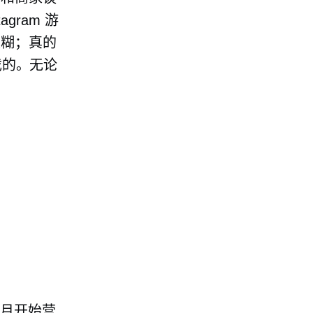
gram 游
模糊；真的
戏的。无论
月开始营