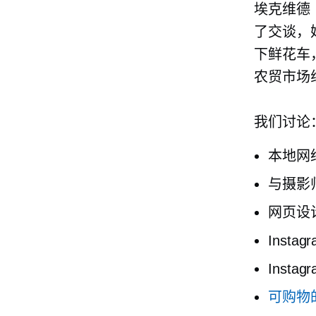
埃克维德
了交谈，
下鲜花车，
农贸市场
我们讨论
本地网
与摄影师
网页设
Insta
Insta
可购物