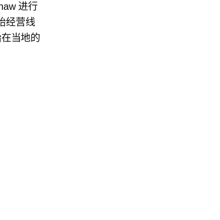
Shaw 进行
始经营线
始在当地的