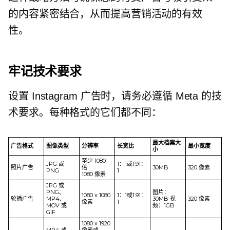
的内容紧密结合，从而提高营销活动的有效
性。
牢记技术要求
设置 Instagram 广告时，请务必遵循 Meta 的技
术要求。每种格式的它们都不同：
最大档案大
广告格式
图像类型
分辨率
长宽比
最小宽度
小
至少 1080
JPG 或
1：1或1.91：
照片广告
倍
30MB
320 像素
PNG
1
1080 像素
JPG 或
PNG、
图片：
1080 x 1080
1：1或1.91：
轮播广告
MP4、
30MB 视
320 像素
像素
1
MOV 或
频：1GB
GIF
1080 x 1920