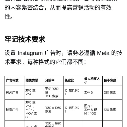
的内容紧密结合，从而提高营销活动的有效
性。
牢记技术要求
设置 Instagram 广告时，请务必遵循 Meta 的技
术要求。每种格式的它们都不同：
最大档案大
广告格式
图像类型
分辨率
长宽比
最小宽度
小
至少 1080
JPG 或
1：1或1.91：
照片广告
倍
30MB
320 像素
PNG
1
1080 像素
JPG 或
PNG、
图片：
1080 x 1080
1：1或1.91：
轮播广告
MP4、
30MB 视
320 像素
像素
1
MOV 或
频：1GB
GIF
1080 x 1920