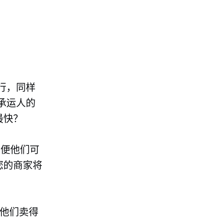
行，同样
承运人的
最快？
以便他们可
您的商家将
他们卖得