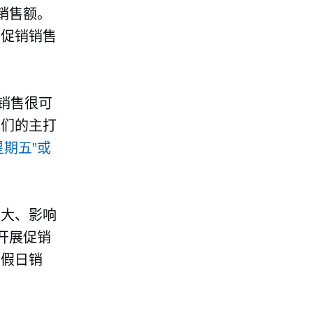
销售额。
的促销销售
销售很可
他们的主打
期五”或
最大、影响
开展促销
动假日销