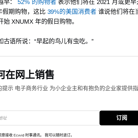
越早：
52% 的购物者
表示他们将在 2021 月或更
 年假期购物，这比
39%的美国消费者
谁说他们将在当年
始 XNUMX 年的假日购物。
如古语所说：“早起的鸟儿有虫吃。”
何在网上销售
的提示
电子商务行业
为小企业主和有抱负的企业家提供
。
订阅
同意接收 Ecwid 时事通讯。 我可以随时退订。