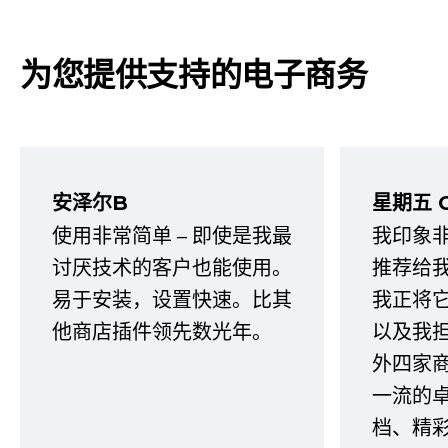
为您提供支持的电子商务
安泽尔B
星期五 
使用非常简单 – 即使是我最
我印象
讨厌技术的客户也能使用。
推荐给
易于安装，设置快速。比其
我正将
他商店插件领先数光年。
以及我
外四家
一流的
档、精