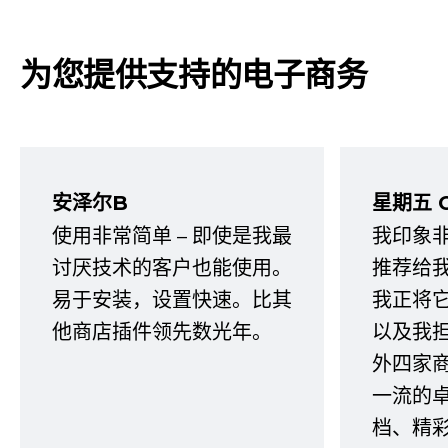
为您提供支持的电子商务
安泽尔B
星期五 
使用非常简单 – 即使是我最
我印象
讨厌技术的客户也能使用。
推荐给
易于安装，设置快速。比其
我正将
他商店插件领先数光年。
以及我
外四家
一流的
档、精