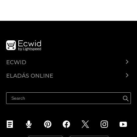
ECWID
Ecwid.com
ELADÁS ONLINE
Árkalkuláció
Eladni mindenhol
Súgó
Eladás a Facebookon
Eladás Instagramon