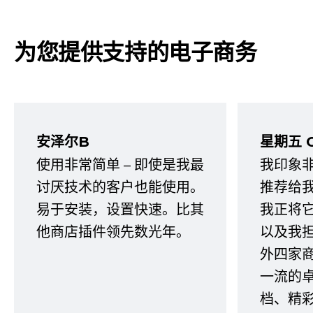
为您提供支持的电子商务
安泽尔B
星期五 
使用非常简单 – 即使是我最
我印象
讨厌技术的客户也能使用。
推荐给
易于安装，设置快速。比其
我正将
他商店插件领先数光年。
以及我
外四家
一流的
档、精