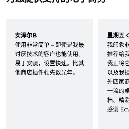
安泽尔B
星期五 
使用非常简单 – 即使是我最
我印象
讨厌技术的客户也能使用。
推荐给
易于安装，设置快速。比其
我正将
他商店插件领先数光年。
以及我
外四家
一流的
档、精
感谢 E