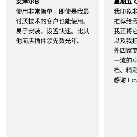
安泽尔B
星期五 
使用非常简单 – 即使是我最
我印象
讨厌技术的客户也能使用。
推荐给
易于安装，设置快速。比其
我正将
他商店插件领先数光年。
以及我
外四家
一流的
档、精
感谢 E