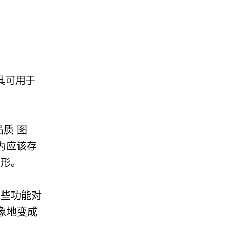
具可用于
品质
图
为应该存
图形。
这些功能对
象地变成