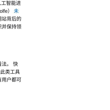
人工智能进
lfe）
未
网站背后的
识并保持领
看法。 快
用此类工具
有用户都可