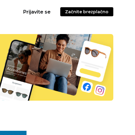
Prijavite se
Začnite brezplačno