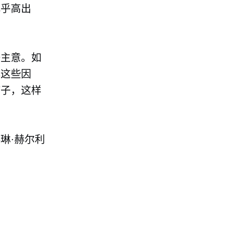
几乎高出
好主意。如
解这些因
孩子，这样
琳·赫尔利