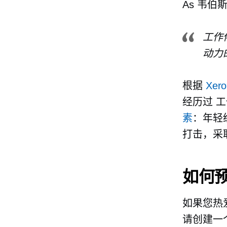
As
韦伯
工作
动力
根据
Xer
经历过
工
素
：年轻
打击，采
如何
如果您热
请创建一