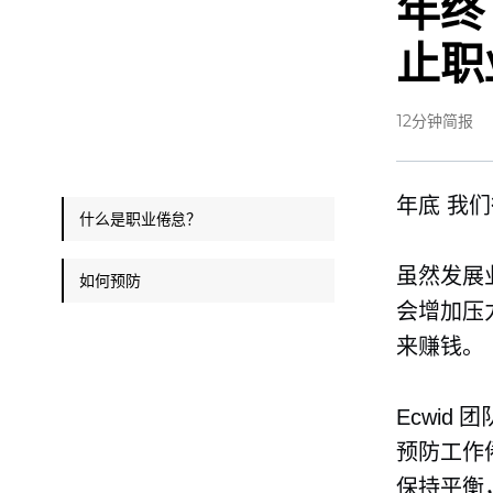
年终
止职
12分钟简报
年底
我们
什么是职业倦怠？
虽然发展
如何预防
会增加压
来赚钱。
Ecwi
预防工作
保持平衡