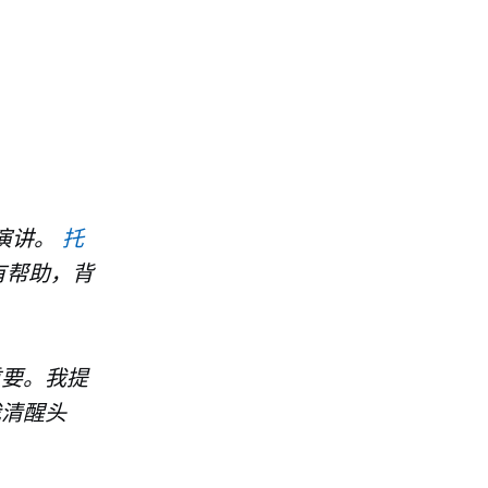
的演讲。
托
有帮助，背
重要。我提
我清醒头
！