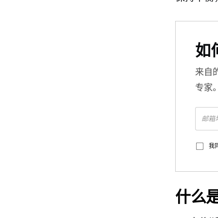
如
来自
专家
我
什么