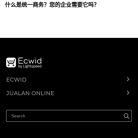
什么是统一商务？您的企业需要它吗？
ECWID
Ecwid.com
JUALAN ONLINE
Pusat Bantuan
Jual dimana-mana
Jualan di Facebook