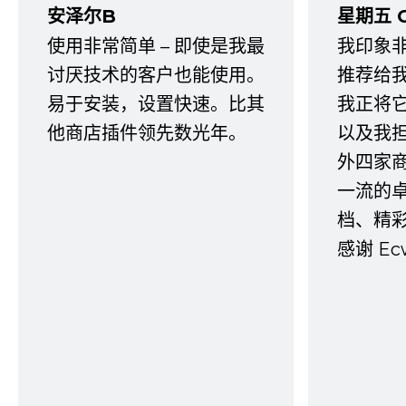
安泽尔B
星期五 
使用非常简单 – 即使是我最
我印象
讨厌技术的客户也能使用。
推荐给
易于安装，设置快速。比其
我正将
他商店插件领先数光年。
以及我
外四家
一流的
档、精
感谢 E