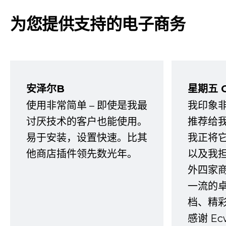
为您提供支持的电子商务
安泽尔B
星期五 
使用非常简单 – 即使是我最
我印象
讨厌技术的客户也能使用。
推荐给
易于安装，设置快速。比其
我正将
他商店插件领先数光年。
以及我
外四家
一流的
档、精
感谢 E