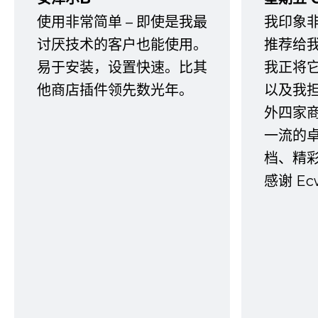
使用非常简单 – 即使是我最
我印象
讨厌技术的客户也能使用。
推荐给
易于安装，设置快速。比其
我正将
他商店插件领先数光年。
以及我
外四家
一流的
档、精
感谢 E