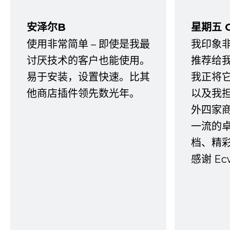
安泽尔B
星期五 
使用非常简单 – 即使是我最
我印象
讨厌技术的客户也能使用。
推荐给
易于安装，设置快速。比其
我正将
他商店插件领先数光年。
以及我
外四家
一流的
档、精
感谢 E