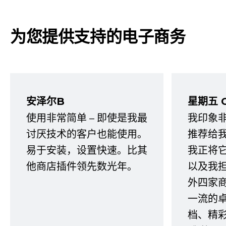
为您提供支持的电子商务
安泽尔B
星期五 
使用非常简单 – 即使是我最
我印象
讨厌技术的客户也能使用。
推荐给
易于安装，设置快速。比其
我正将
他商店插件领先数光年。
以及我
外四家
一流的
档、精