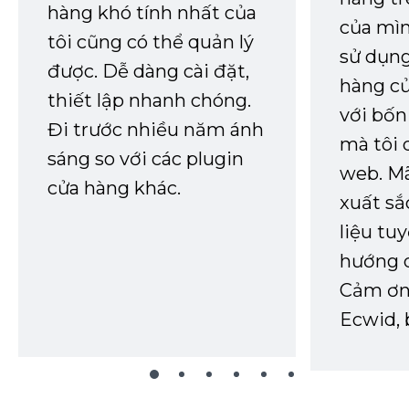
hàng khó tính nhất của
của mìn
tôi cũng có thể quản lý
sử dụng
được. Dễ dàng cài đặt,
hàng củ
thiết lập nhanh chóng.
với bốn
Đi trước nhiều năm ánh
mà tôi 
sáng so với các plugin
web. Mã
cửa hàng khác.
xuất sắ
liệu tuy
hướng d
Cảm ơn 
Ecwid, 