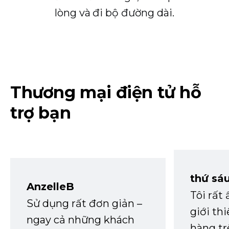
lòng và đi bộ đường dài.
Thương mại điện tử hỗ
trợ bạn
thứ sá
AnzelleB
Tôi rất
Sử dụng rất đơn giản –
giới th
ngay cả những khách
hàng tr