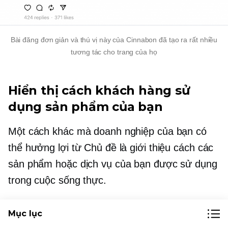
Bài đăng đơn giản và thú vị này của Cinnabon đã tạo ra rất nhiều
tương tác cho trang của họ
Hiển thị cách khách hàng sử
dụng sản phẩm của bạn
Một cách khác mà doanh nghiệp của bạn có
thể hưởng lợi từ Chủ đề là giới thiệu cách các
sản phẩm hoặc dịch vụ của bạn được sử dụng
trong cuộc sống thực.
Do người dùng tạo
nội dung là một chiến lược
Mục lục