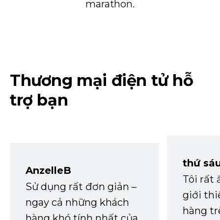
marathon.
Thương mại điện tử hỗ
trợ bạn
thứ sá
AnzelleB
Tôi rất
Sử dụng rất đơn giản –
giới th
ngay cả những khách
hàng tr
hàng khó tính nhất của