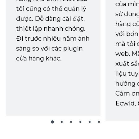
của mìn
tôi cũng có thể quản lý
sử dụng
được. Dễ dàng cài đặt,
hàng củ
thiết lập nhanh chóng.
với bốn
Đi trước nhiều năm ánh
mà tôi 
sáng so với các plugin
web. Mã
cửa hàng khác.
xuất sắ
liệu tuy
hướng d
Cảm ơn 
Ecwid, 