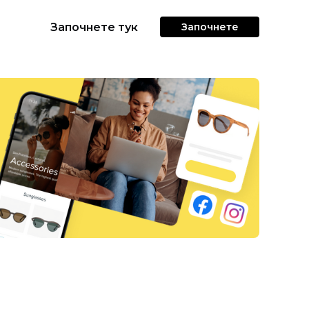
Започнете тук
Започнете