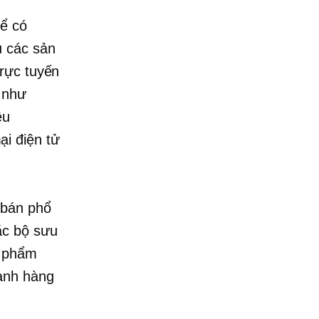
hể có
u
các sản
rực tuyến
 như
ệu
i điện tử
.
 bán phổ
ặc bộ sưu
n phẩm
ranh hàng