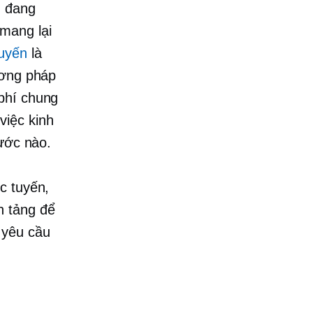
n đang
mang lại
tuyến
là
ương pháp
 phí chung
việc kinh
rước nào.
c tuyến,
n tảng để
 yêu cầu