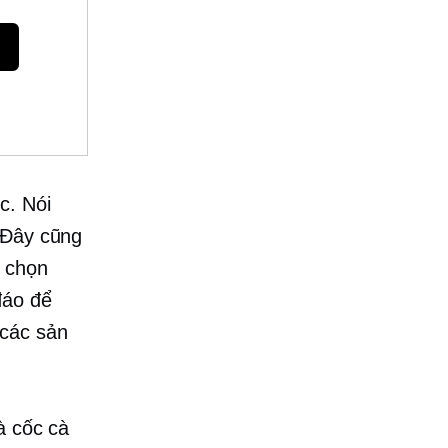
c. Nói
 Đây cũng
ẽ chọn
đáo để
 các sản
 cốc cà