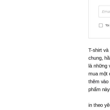
Tôi
T-shirt
và 
chung, hầ
là những 
mua một c
thêm vào 
phẩm này 
in theo y