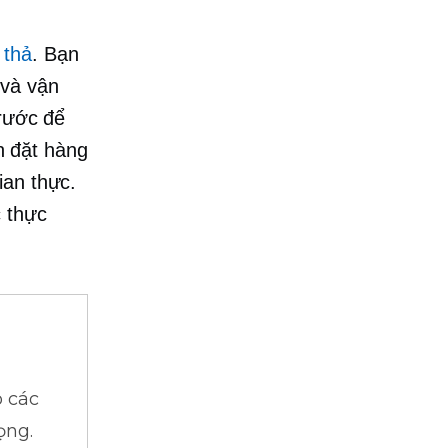
 thả
. Bạn
 và vận
trước để
 đặt hàng
ian thực.
c thực
 các
ọng.