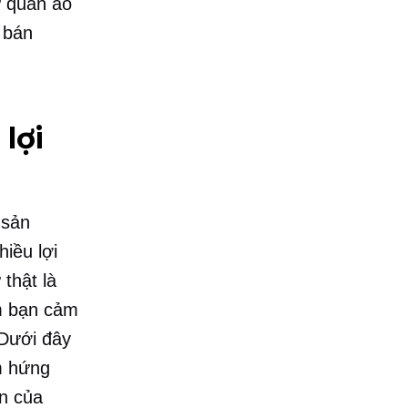
ư quần áo
 bán
lợi
sản
iều lợi
thật là
m bạn cảm
 Dưới đây
m hứng
ến của