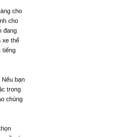
hàng cho
ành cho
n đang
 xe thể
 tiếng
. Nếu bạn
ặc trong
áo chúng
chọn