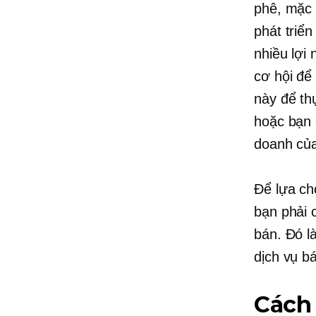
phê, mặc
phát triể
nhiều lợi
cơ hội để
này để th
hoặc bạn 
doanh của
Để lựa ch
bạn phải 
bán. Đó l
dịch vụ b
Cách