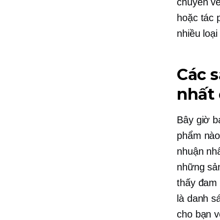
chuyên về
hoặc tác 
nhiều loạ
Các s
nhất 
Bây giờ b
phẩm nào,
nhuận nh
những sản
thấy đam 
là danh s
cho bạn v