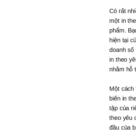
Có rất nh
một
in th
phẩm. Bạn
hiện tại 
doanh số 
in theo y
nhằm hỗ t
Một cách 
biến
in th
tập của r
theo yêu 
đầu của b