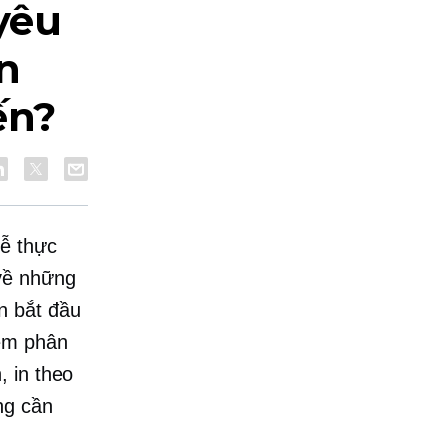
yêu
n
ến?
ễ thực
 về những
n bắt đầu
hêm phân
, in theo
ng cần