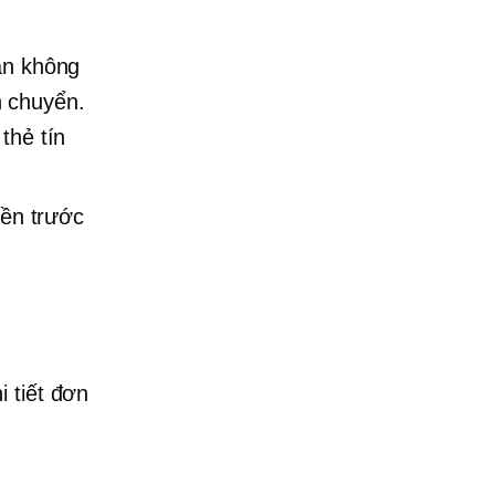
Bạn không
n chuyển.
thẻ tín
iền trước
 tiết đơn