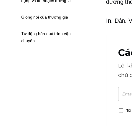
dụng và kế hoạch tương lai
đường th
Giọng nói của thương gia
In. Dán. 
Tự động hóa quá trình vận
chuyển
Cá
Lời 
chủ 
Tôi