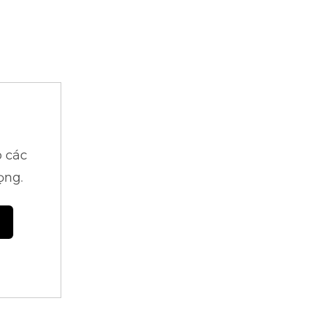
 các
ọng.