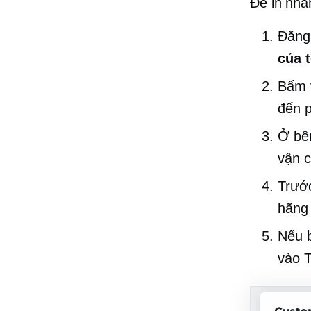
Để in nhã
Đăng
của 
Bấm v
đến p
Ở bên
vận 
Trước
hãng
Nếu b
vào T