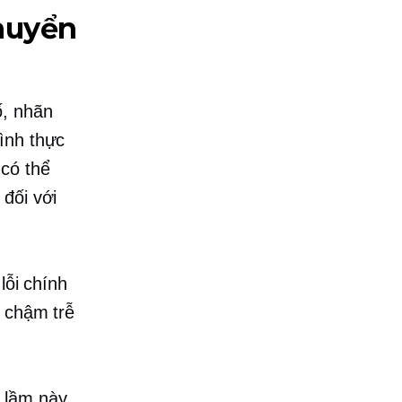
huyển
ố, nhãn
ình thực
có thể
 đối với
lỗi chính
g chậm trễ
i lầm này