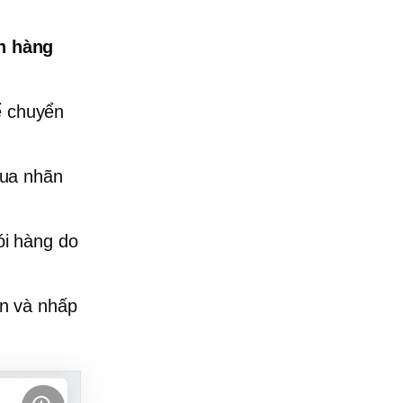
n hàng
ể chuyển
Mua nhãn
ói hàng do
an và nhấp