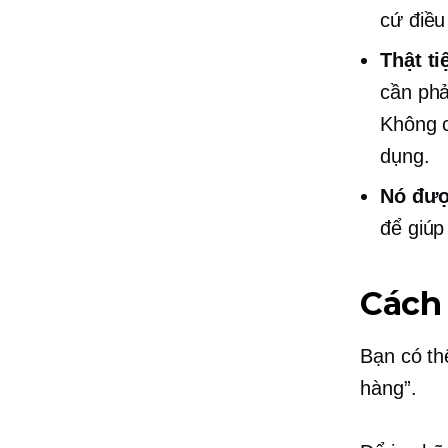
cứ điều
Thật ti
cần ph
Không c
dụng.
Nó đượ
để giúp 
Cách
Bạn có th
hàng”.