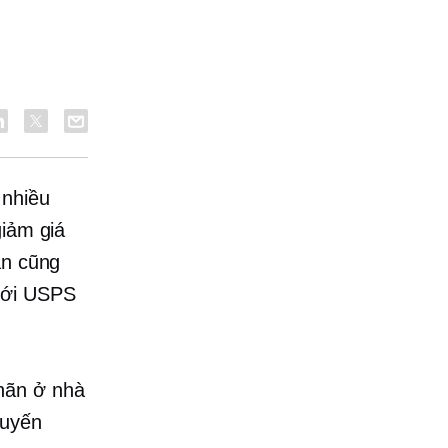
 nhiều
giảm giá
an cũng
 với USPS
hãn ở nhà
tuyến