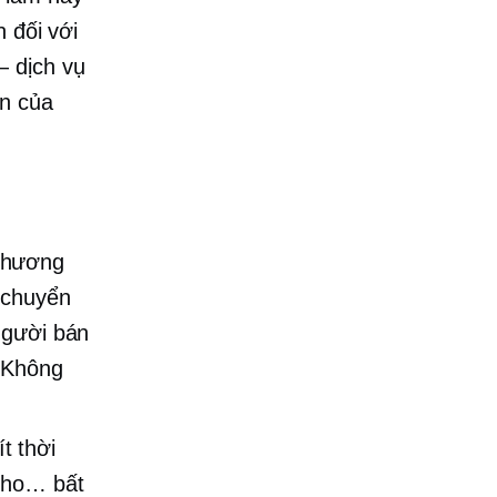
 đối với
 dịch vụ
ển của
 thương
 chuyển
người bán
. Không
t thời
 cho… bất