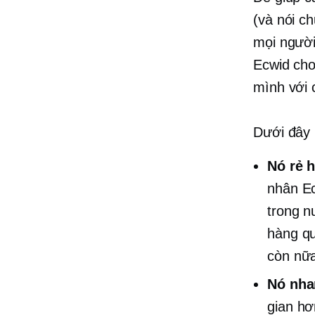
(và nói c
mọi người
Ecwid cho
mình với c
Dưới đây 
Nó rẻ 
nhân Ec
trong n
hàng qu
còn nữ
Nó nha
gian hơ