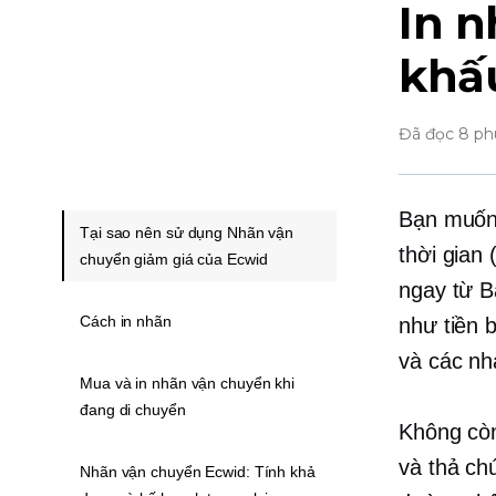
In n
khấu
Đã đọc 8 ph
Bạn muốn 
Tại sao nên sử dụng Nhãn vận
thời gian
chuyển giảm giá của Ecwid
ngay từ B
Cách in nhãn
như tiền 
và các nh
Mua và in nhãn vận chuyển khi
đang di chuyển
Không còn
và thả ch
Nhãn vận chuyển Ecwid: Tính khả