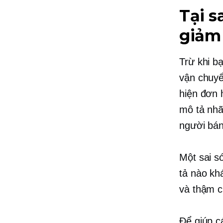
Tại 
giảm
Trừ khi b
vận chuyể
hiện đơn 
mô tả nhã
người bán
Một sai só
tả nào kh
và thậm c
Để giúp c