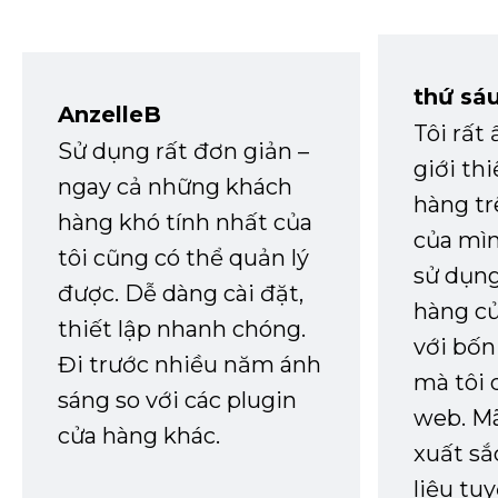
thứ sá
AnzelleB
Tôi rất
Sử dụng rất đơn giản –
giới th
ngay cả những khách
hàng tr
hàng khó tính nhất của
của mìn
tôi cũng có thể quản lý
sử dụng
được. Dễ dàng cài đặt,
hàng củ
thiết lập nhanh chóng.
với bốn
Đi trước nhiều năm ánh
mà tôi 
sáng so với các plugin
web. Mã
cửa hàng khác.
xuất sắ
liệu tuy