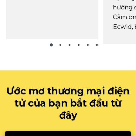
hướng d
Cảm ơn 
Ecwid, 
Ước mơ thương mại điện
tử của bạn bắt đầu từ
đây