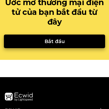
Ước mơ thương mại điện
tử của bạn bắt đầu từ
đây
Bắt đầu