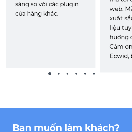
sáng so với các plugin
web. Mã
cửa hàng khác.
xuất sắ
liệu tuy
hướng d
Cảm ơn 
Ecwid, 
Bạn muốn làm khách?