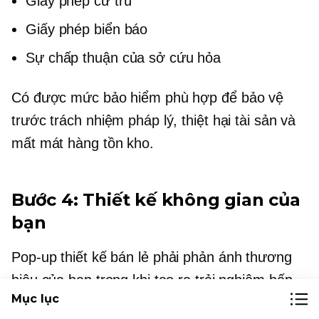
Giấy phép cư trú
Giấy phép biển báo
Sự chấp thuận của sở cứu hỏa
Có được mức bảo hiểm phù hợp để bảo vệ
trước trách nhiệm pháp lý, thiệt hại tài sản và
mất mát hàng tồn kho.
Bước 4: Thiết kế không gian của
bạn
Pop-up
thiết kế bán lẻ phải phản ánh thương
hiệu của bạn trong khi tạo ra trải nghiệm hấp
Mục lục
dẫn cho khách hàng. Hãy xem xét các yếu tố