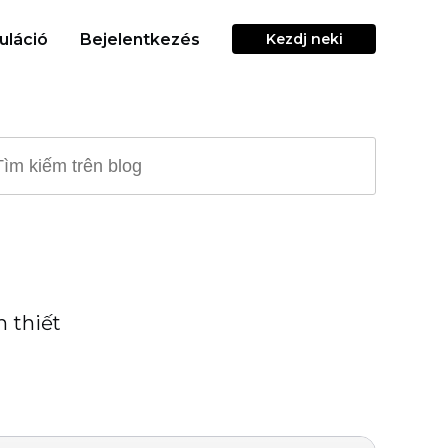
uláció
Bejelentkezés
Kezdj neki
n thiết