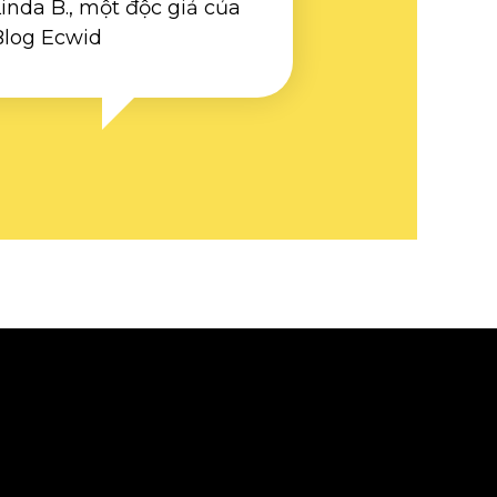
inda B., một độc giả của
Blog Ecwid