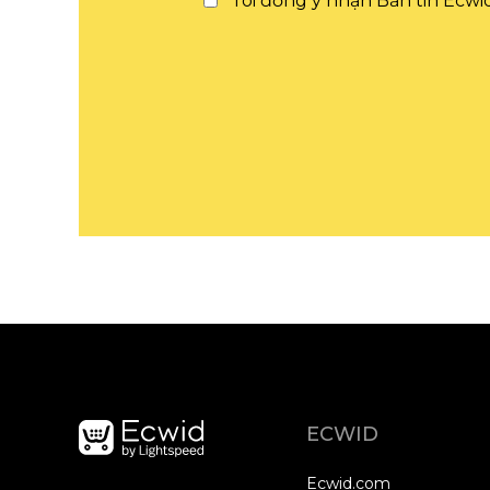
Tôi đồng ý nhận Bản tin Ecwid
ECWID
Ecwid.com