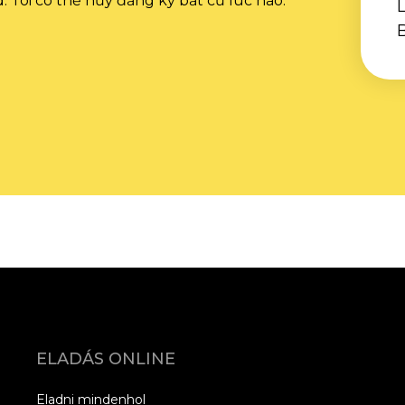
. Tôi có thể hủy đăng ký bất cứ lúc nào.
L
ELADÁS ONLINE
Eladni mindenhol