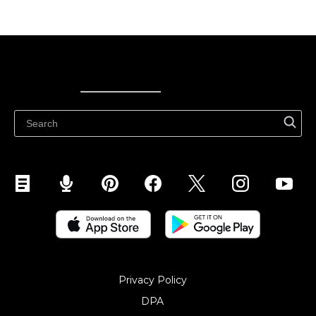
Ecwid
Ecwid
Ecwidi ajaveeb
Abikeskus
Privacy Policy
DPA