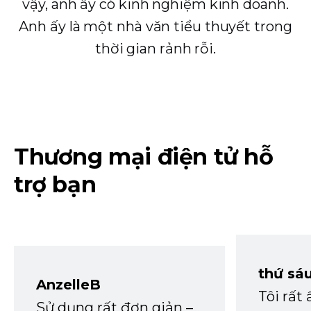
vậy, anh ấy có kinh nghiệm kinh doanh.
Anh ấy là một nhà văn tiểu thuyết trong
thời gian rảnh rỗi.
Thương mại điện tử hỗ
trợ bạn
thứ sá
AnzelleB
Tôi rất
Sử dụng rất đơn giản –