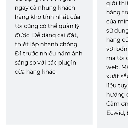
giới th
ngay cả những khách
hàng tr
hàng khó tính nhất của
của mìn
tôi cũng có thể quản lý
sử dụng
được. Dễ dàng cài đặt,
hàng củ
thiết lập nhanh chóng.
với bốn
Đi trước nhiều năm ánh
mà tôi 
sáng so với các plugin
web. Mã
cửa hàng khác.
xuất sắ
liệu tuy
hướng d
Cảm ơn 
Ecwid, 