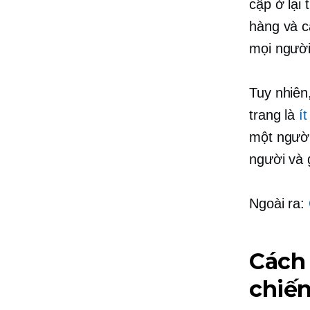
cập ở lại
hàng và c
mọi người
Tuy nhiên
trang là
í
một
người
người và 
Ngoài ra:
Cách 
chiế