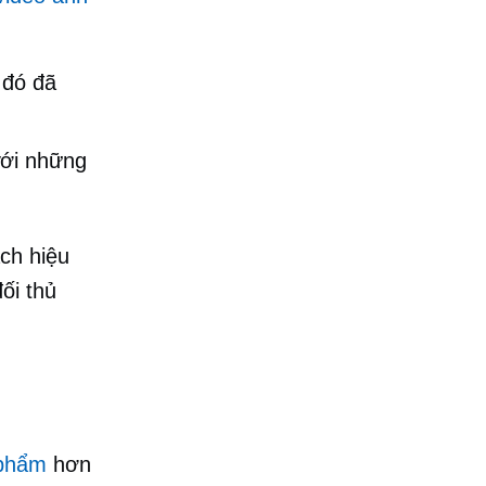
 đó đã
với những
ch hiệu
ối thủ
 phẩm
hơn