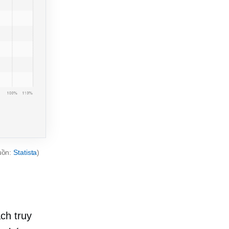
uồn:
Statista
)
ch truy