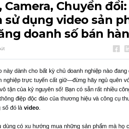
 Camera, Chuyển đổi:
h sử dụng video sản 
tăng doanh số bán hà
hút
 này dành cho bất kỳ chủ doanh nghiệp nào đang 
 nghiệp trực tuyến
cất giữ—đừng
hãy ngủ quên v
vô tận của kỷ nguyên số! Bạn có sẵn rất nhiều côn
thông điệp độc đáo của thương hiệu và công cụ th
g số đó là
video
.
êu dùng có xu hướng mua những sản phẩm mà họ c