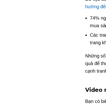
hưởng đến
74% ngư
mua sả
Các tra
trang k
Những số 
quả để th
cạnh tran
Video 
Bạn có bi