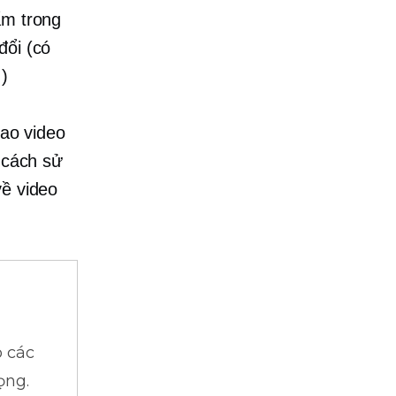
ẩm trong
đổi (có
)
sao video
ề cách sử
về video
 các
ọng.