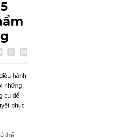
 5
phẩm
ng
điều hành
ới những
g cụ để
uyết phục
ó thể