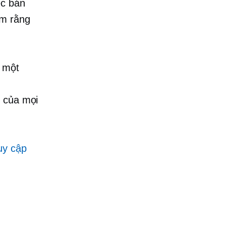
ệc bán
ếm rằng
o một
ý của mọi
uy cập