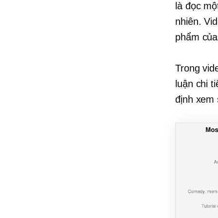
là đọc mộ
nhiên. Vi
phẩm của 
Trong vid
luận chi 
định xem 