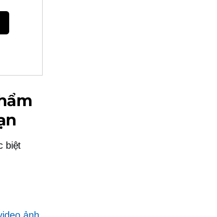
phẩm
ạn
 biệt
video ảnh