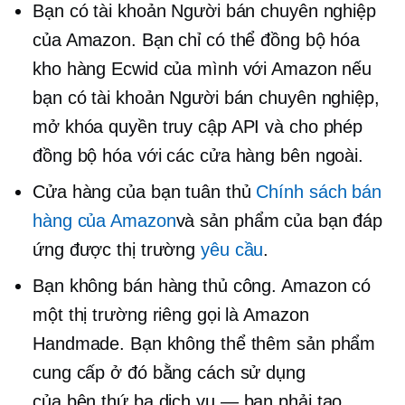
Bạn có tài khoản Người bán chuyên nghiệp
của Amazon. Bạn chỉ có thể đồng bộ hóa
kho hàng Ecwid của mình với Amazon nếu
bạn có tài khoản Người bán chuyên nghiệp,
mở khóa quyền truy cập API và cho phép
đồng bộ hóa với các cửa hàng bên ngoài.
Cửa hàng của bạn tuân thủ
Chính sách bán
hàng của Amazon
và sản phẩm của bạn đáp
ứng được thị trường
yêu cầu
.
Bạn không bán hàng thủ công. Amazon có
một thị trường riêng gọi là Amazon
Handmade. Bạn không thể thêm sản phẩm
cung cấp ở đó bằng cách sử dụng
của bên thứ ba
dịch vụ — bạn phải tạo