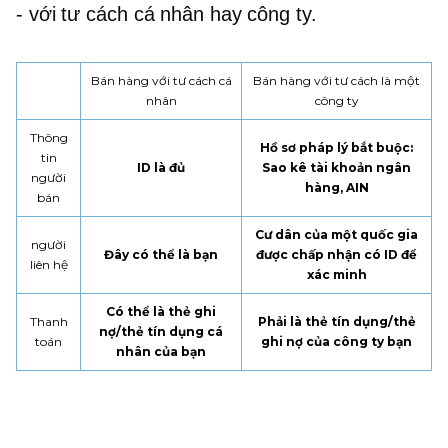
- với tư cách cá nhân hay công ty.
Bán hàng với tư cách cá
Bán hàng với tư cách là một
nhân
công ty
Thông
Hồ sơ pháp lý bắt buộc:
tin
ID là đủ
Sao kê tài khoản ngân
người
hàng, AIN
bán
Cư dân của một quốc gia
người
Đây có thể là bạn
được chấp nhận có ID để
liên hệ
xác minh
Có thể là thẻ ghi
Thanh
Phải là thẻ tín dụng/thẻ
nợ/thẻ tín dụng cá
toán
ghi nợ của công ty bạn
nhân của bạn