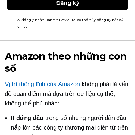
Đăng ký
Tôi đồng ý nhận Bản tin Ecwid. Tôi có thể hủy đăng ký bất cứ
lúc nào.
Amazon theo những con
số
Vị trí thống lĩnh của Amazon
không phải là vấn
đề quan điểm mà dựa trên dữ liệu cụ thể,
không thể phủ nhận:
It
đứng đầu
trong số những người dẫn đầu
nắp lớn
các công ty thương mại điện tử trên