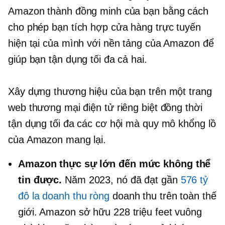
Amazon thành đồng minh của bạn bằng cách
cho phép bạn tích hợp cửa hàng trực tuyến
hiện tại của mình với nền tảng của Amazon để
giúp bạn tận dụng tối đa cả hai.
Xây dựng thương hiệu của bạn trên một trang
web thương mại điện tử riêng biệt đồng thời
tận dụng tối đa các cơ hội mà quy mô khổng lồ
của Amazon mang lại.
Amazon thực sự lớn đến mức không thể
tin được.
Năm 2023, nó đã đạt gần
576 tỷ
đô la doanh thu ròng
doanh thu trên toàn thế
giới. Amazon sở hữu 228 triệu feet vuông