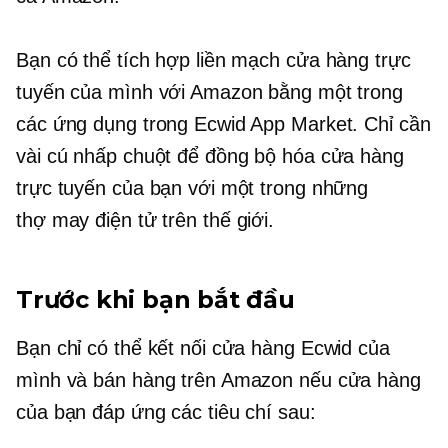
Bạn có thể tích hợp liền mạch cửa hàng trực
tuyến của mình với Amazon bằng một trong
các ứng dụng trong Ecwid App Market. Chỉ cần
vài cú nhấp chuột để đồng bộ hóa cửa hàng
trực tuyến của bạn với một trong những
thợ may điện tử
trên thế giới.
Trước khi bạn bắt đầu
Bạn chỉ có thể kết nối cửa hàng Ecwid của
mình và bán hàng trên Amazon nếu cửa hàng
của bạn đáp ứng các tiêu chí sau: