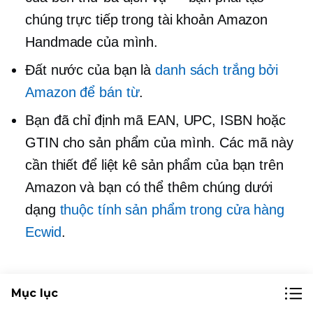
chúng trực tiếp trong tài khoản Amazon
Handmade của mình.
Đất nước của bạn là
danh sách trắng
bởi
Amazon để bán từ
.
Bạn đã chỉ định mã EAN, UPC, ISBN hoặc
GTIN cho sản phẩm của mình. Các mã này
cần thiết để liệt kê sản phẩm của bạn trên
Amazon và bạn có thể thêm chúng dưới
dạng
thuộc tính sản phẩm trong cửa hàng
Ecwid
.
Bước 1. Kết nối tài khoản
Mục lục
Amazon của bạn