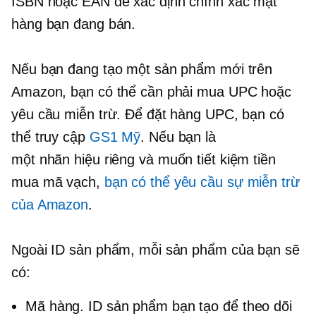
ISBN hoặc EAN để xác định chính xác mặt
hàng bạn đang bán.
Nếu bạn đang tạo một sản phẩm mới trên
Amazon, bạn có thể cần phải mua UPC hoặc
yêu cầu miễn trừ. Để đặt hàng UPC, bạn có
thể truy cập
GS1 Mỹ
. Nếu bạn là
một
nhãn hiệu riêng
và muốn tiết kiệm tiền
mua mã vạch,
bạn có thể yêu cầu sự miễn trừ
của Amazon
.
Ngoài ID sản phẩm, mỗi sản phẩm của bạn sẽ
có:
Mã hàng. ID sản phẩm bạn tạo để theo dõi