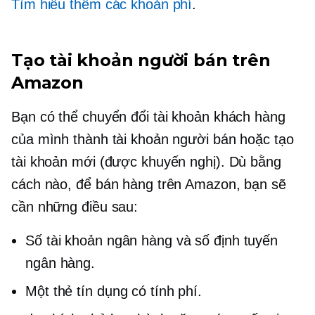
Tìm hiểu thêm các khoản phí
.
Tạo tài khoản người bán trên
Amazon
Bạn có thể chuyển đổi tài khoản khách hàng
của mình thành tài khoản người bán hoặc tạo
tài khoản mới (được khuyến nghị). Dù bằng
cách nào, để bán hàng trên Amazon, bạn sẽ
cần những điều sau:
Số tài khoản ngân hàng và số định tuyến
ngân hàng.
Một thẻ tín dụng có tính phí.