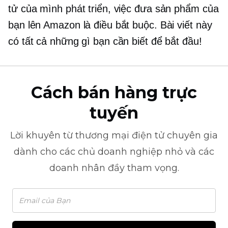
tử của mình phát triển, việc đưa sản phẩm của
bạn lên Amazon là điều bắt buộc. Bài viết này
có tất cả những gì bạn cần biết để bắt đầu!
Cách bán hàng trực
tuyến
Lời khuyên từ
thương mại điện tử
chuyên gia
dành cho các chủ doanh nghiệp nhỏ và các
doanh nhân đầy tham vọng.