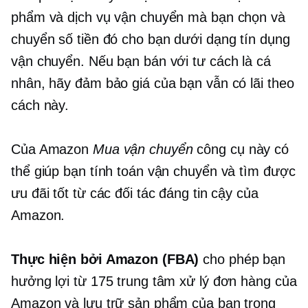
phẩm và dịch vụ vận chuyển mà bạn chọn và
chuyển số tiền đó cho bạn dưới dạng tín dụng
vận chuyển. Nếu bạn bán với tư cách là cá
nhân, hãy đảm bảo giá của bạn vẫn có lãi theo
cách này.
Của Amazon
Mua vận chuyển
công cụ này có
thể giúp bạn tính toán vận chuyển và tìm được
ưu đãi tốt từ các đối tác đáng tin cậy của
Amazon.
Thực hiện bởi Amazon (FBA)
cho phép bạn
hưởng lợi từ 175 trung tâm xử lý đơn hàng của
Amazon và lưu trữ sản phẩm của bạn trong