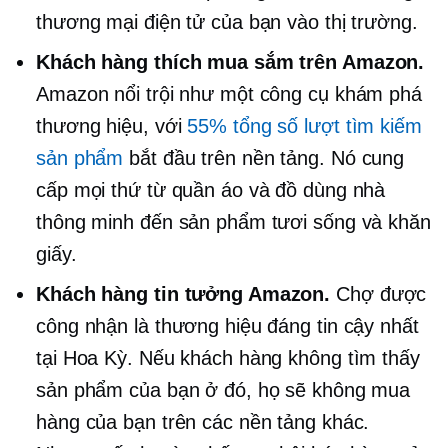
thương mại điện tử của bạn vào thị trường.
Khách hàng thích mua sắm trên Amazon.
Amazon nổi trội như một công cụ khám phá
thương hiệu, với
55% tổng số lượt tìm kiếm
sản phẩm
bắt đầu trên nền tảng. Nó cung
cấp mọi thứ từ quần áo và đồ dùng nhà
thông minh đến sản phẩm tươi sống và khăn
giấy.
Khách hàng tin tưởng Amazon.
Chợ được
công nhận là thương hiệu đáng tin cậy nhất
tại Hoa Kỳ. Nếu khách hàng không tìm thấy
sản phẩm của bạn ở đó, họ sẽ không mua
hàng của bạn trên các nền tảng khác.