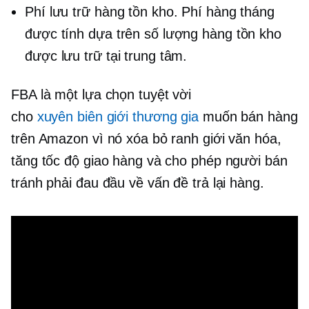
Phí lưu trữ hàng tồn kho. Phí hàng tháng
được tính dựa trên số lượng hàng tồn kho
được lưu trữ tại trung tâm.
FBA là một lựa chọn tuyệt vời
cho
xuyên biên giới
thương gia
muốn bán hàng
trên Amazon vì nó xóa bỏ ranh giới văn hóa,
tăng tốc độ giao hàng và cho phép người bán
tránh phải đau đầu về vấn đề trả lại hàng.