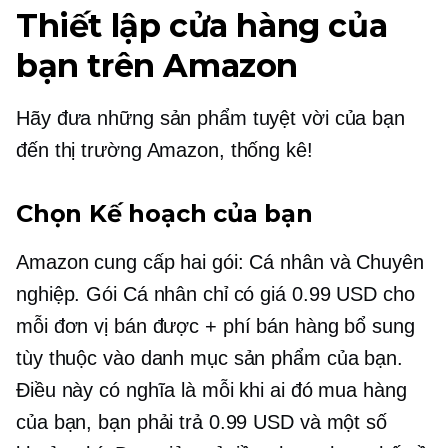
Thiết lập cửa hàng của
bạn trên Amazon
Hãy đưa những sản phẩm tuyệt vời của bạn
đến thị trường Amazon, thống kê!
Chọn Kế hoạch của bạn
Amazon cung cấp hai gói: Cá nhân và Chuyên
nghiệp. Gói Cá nhân chỉ có giá 0.99 USD cho
mỗi đơn vị bán được + phí bán hàng bổ sung
tùy thuộc vào danh mục sản phẩm của bạn.
Điều này có nghĩa là mỗi khi ai đó mua hàng
của bạn, bạn phải trả 0.99 USD và một số