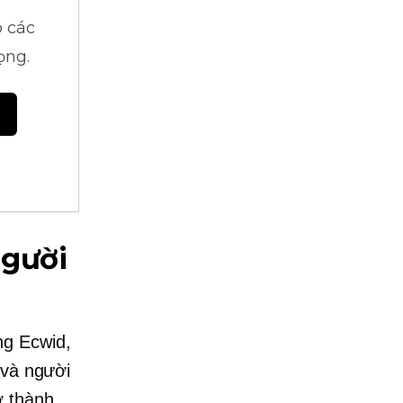
 các
ọng.
người
ng Ecwid,
 và người
ở thành