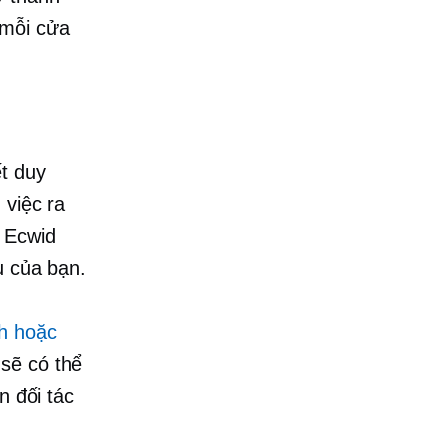
 mỗi cửa
t duy
 việc ra
 Ecwid
u của bạn.
nh hoặc
sẽ có thể
n đối tác