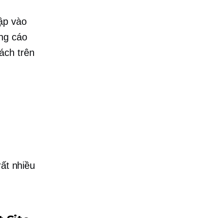
ập vào
ng cáo
ách trên
rất nhiều