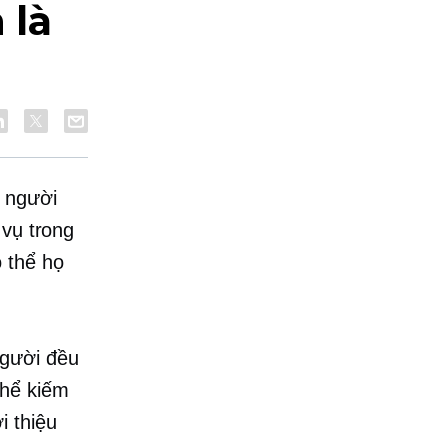
 là
 người
 vụ trong
 thể họ
người đều
thể kiếm
i thiệu