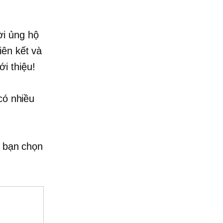
ời ủng hộ
iên kết và
i thiệu!
có nhiều
p bạn chọn