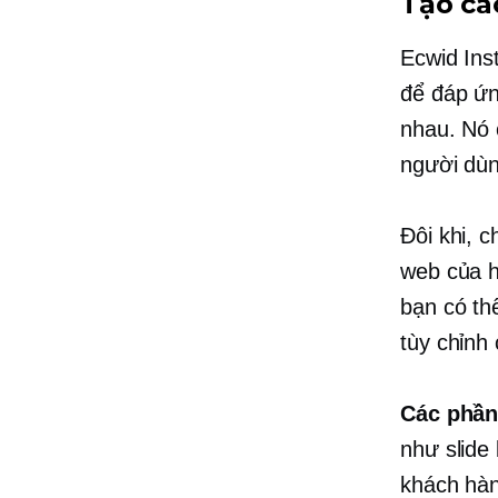
Tạo cá
Ecwid Ins
để đáp ứn
nhau. Nó
người dùn
Đôi khi, 
web của h
bạn có th
tùy chỉnh 
Các phần
như slide
khách hàn