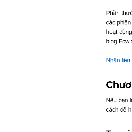
Phần thưở
các phiên
hoạt động
blog Ecwi
Nhận liên 
Chươn
Nếu bạn l
cách để h