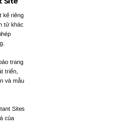
 Site
t kế riêng
n tử khác
phép
g.
bảo trang
 triển,
ần và mẫu
tant Sites
iá của