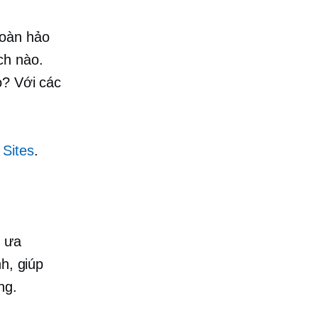
hoàn hảo
ch nào.
o? Với các
 Sites
.
n ưa
h, giúp
ng.