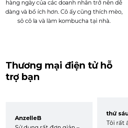
hàng ngày của các doanh nhân trở nên dễ
dàng và bổ ích hơn. Cô ấy cũng thích mèo,
sô cô la và làm kombucha tại nhà.
Thương mại điện tử hỗ
trợ bạn
thứ sá
AnzelleB
Tôi rất
Sử dụng rất đơn giản –