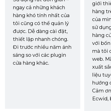
giới th
ngay cả những khách
hàng tr
hàng khó tính nhất của
của mìn
tôi cũng có thể quản lý
sử dụng
được. Dễ dàng cài đặt,
hàng củ
thiết lập nhanh chóng.
với bốn
Đi trước nhiều năm ánh
mà tôi 
sáng so với các plugin
web. Mã
cửa hàng khác.
xuất sắ
liệu tuy
hướng d
Cảm ơn 
Ecwid, 