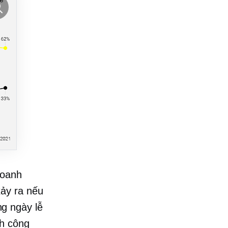
doanh
ảy ra nếu
g ngày lễ
nh công