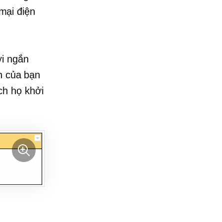
mại điện
ời ngắn
n của bạn
ch họ khởi