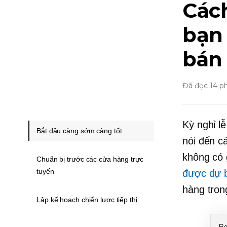
Các
bạn 
bán 
Đã đọc 14 p
Kỳ nghỉ lễ
Bắt đầu càng sớm càng tốt
nói đến c
không có 
Chuẩn bị trước các cửa hàng trực
tuyến
được dự 
hàng trong
Lập kế hoạch chiến lược tiếp thị