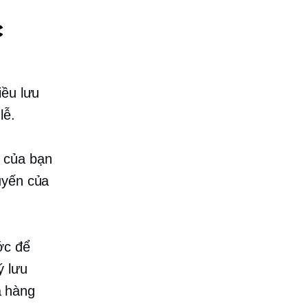
c
iều lưu
lễ.
 của bạn
uyến của
ớc để
ý lưu
a hàng