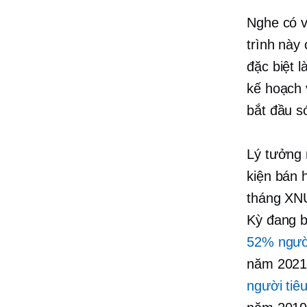
Nghe có v
trình này 
đặc biệt 
kế hoạch
bắt đầu s
Lý tưởng 
kiện bán 
tháng XNU
Kỳ đang b
52% ngườ
năm 2021
người tiê