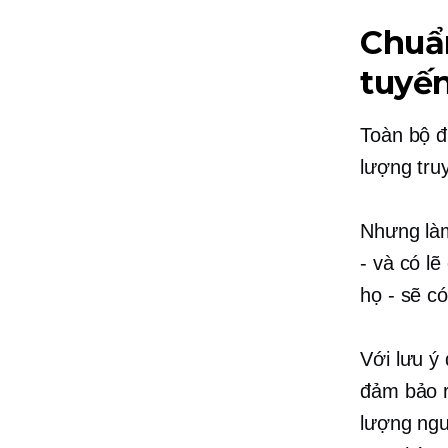
Chuẩn
tuyế
Toàn bộ đ
lượng tru
Nhưng làm
- và có l
họ - sẽ c
Với lưu ý
đảm bảo r
lượng ng