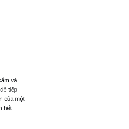
 sắm và
để tiếp
ển của một
n hết