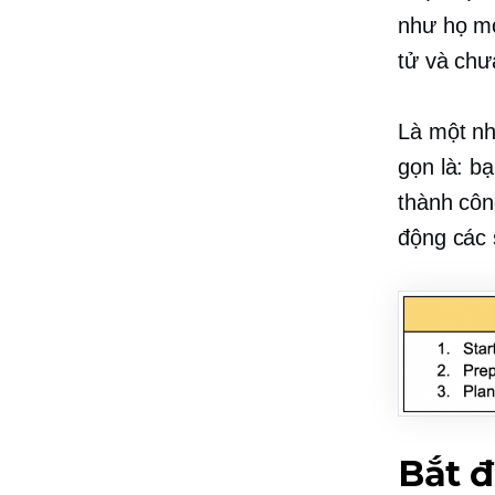
như họ m
tử và chư
Là một nh
gọn là: b
thành côn
động các 
Bắt đ