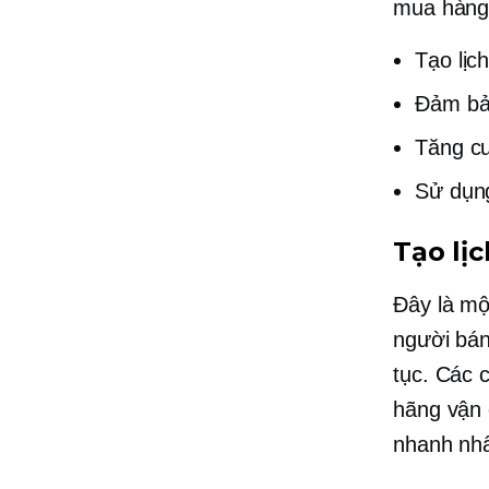
mua hàng
Tạo lịc
Đảm bả
Tăng cư
Sử dụn
Tạo lị
Đây là m
người bán
tục. Các 
hãng vận 
nhanh nh