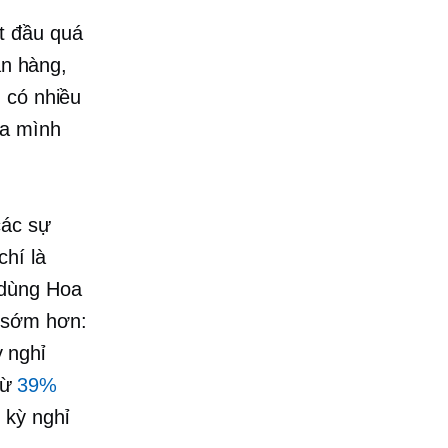
t đầu quá
án hàng,
 có nhiều
ủa mình
các sự
hí là
 dùng Hoa
 sớm hơn:
 nghỉ
từ
39%
 kỳ nghỉ