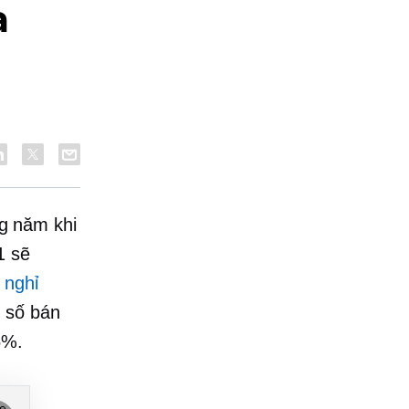
a
n
ng năm khi
1 sẽ
 nghỉ
 số bán
5%.