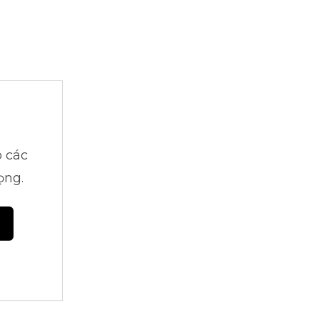
 các
ọng.