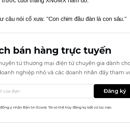
 trước cuối tháng XNUMX năm đó.
hư câu nói cổ xưa: "Con chim đầu đàn là con sâu."
ch bán hàng trực tuyến
khuyên từ
thương mại điện tử
chuyên gia dành cho
doanh nghiệp nhỏ và các doanh nhân đầy tham v
Đăng ký
 đồng ý nhận Bản tin Ecwid. Tôi có thể hủy đăng ký bất cứ lúc nào.