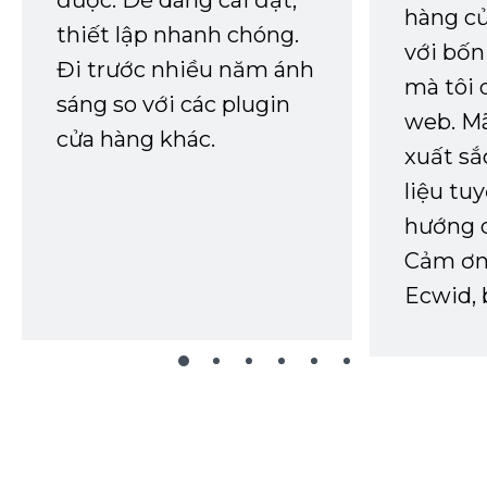
hàng củ
thiết lập nhanh chóng.
với bốn
Đi trước nhiều năm ánh
mà tôi 
sáng so với các plugin
web. Mã
cửa hàng khác.
xuất sắ
liệu tuy
hướng d
Cảm ơn 
Ecwid, 