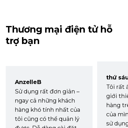
Thương mại điện tử hỗ
trợ bạn
thứ sá
AnzelleB
Tôi rất
Sử dụng rất đơn giản –
giới th
ngay cả những khách
hàng tr
hàng khó tính nhất của
của mìn
tôi cũng có thể quản lý
sử dụng
được. Dễ dàng cài đặt,