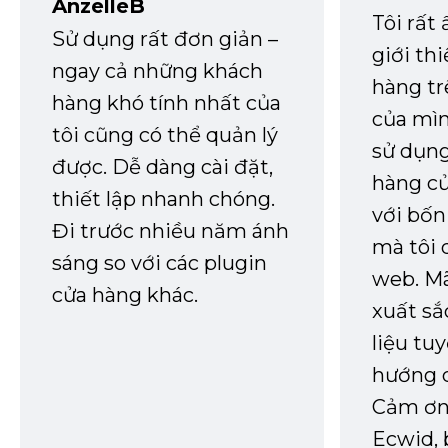
AnzelleB
Tôi rất
Sử dụng rất đơn giản –
giới th
ngay cả những khách
hàng tr
hàng khó tính nhất của
của mìn
tôi cũng có thể quản lý
sử dụng
được. Dễ dàng cài đặt,
hàng củ
thiết lập nhanh chóng.
với bốn
Đi trước nhiều năm ánh
mà tôi 
sáng so với các plugin
web. Mã
cửa hàng khác.
xuất sắ
liệu tuy
hướng d
Cảm ơn 
Ecwid, 