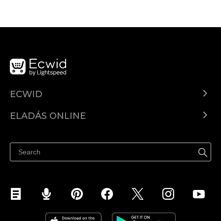
ECWID
Ecwid.com
ELADÁS ONLINE
Árkalkuláció
Eladni mindenhol
Súgó
Eladás a Facebookon
Eladás Instagramon