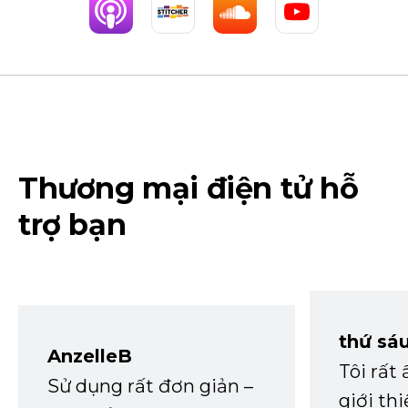
Thương mại điện tử hỗ
trợ bạn
thứ sá
AnzelleB
Tôi rất
Sử dụng rất đơn giản –
giới th