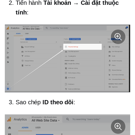
Tiến hành
Tài khoản → Cài đặt thuộc
tính
:
Sao chép
ID theo dõi
: