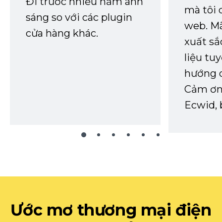
Đi trước nhiều năm ánh
mà tôi 
sáng so với các plugin
web. Mã
cửa hàng khác.
xuất sắ
liệu tuy
hướng d
Cảm ơn 
Ecwid, 
Ước mơ thương mại điện