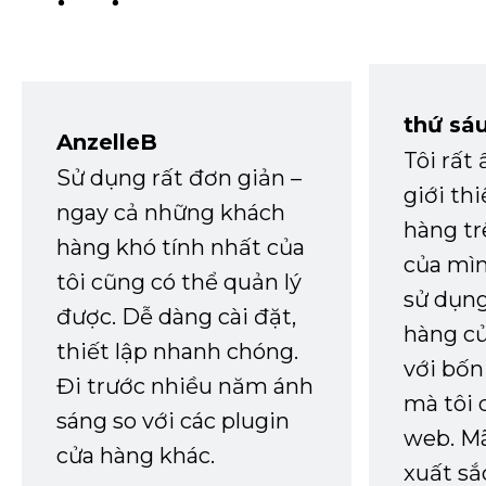
thứ sá
AnzelleB
Tôi rất
Sử dụng rất đơn giản –
giới th
ngay cả những khách
hàng tr
hàng khó tính nhất của
của mìn
tôi cũng có thể quản lý
sử dụng
được. Dễ dàng cài đặt,
hàng củ
thiết lập nhanh chóng.
với bốn
Đi trước nhiều năm ánh
mà tôi 
sáng so với các plugin
web. Mã
cửa hàng khác.
xuất sắ