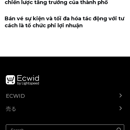
chiến lược tăng trưởng của thành phố
Bán vé sự kiện và tối đa hóa tác động với tư
cách là tổ chức phi lợi nhuận
ECWID
Ecwid.com
売る
ヘルプセンター
どこでも売る
Facebookで販売する