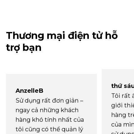
Thương mại điện tử hỗ
trợ bạn
thứ sá
AnzelleB
Tôi rất
Sử dụng rất đơn giản –
giới th
ngay cả những khách
hàng tr
hàng khó tính nhất của
của mìn
tôi cũng có thể quản lý