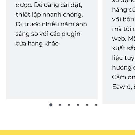
sử dụng
được. Dễ dàng cài đặt,
hàng củ
thiết lập nhanh chóng.
với bốn
Đi trước nhiều năm ánh
mà tôi 
sáng so với các plugin
web. Mã
cửa hàng khác.
xuất sắ
liệu tuy
hướng d
Cảm ơn 
Ecwid, 