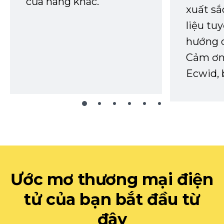
cửa hàng khác.
xuất sắ
liệu tuy
hướng d
Cảm ơn 
Ecwid, 
Ước mơ thương mại điện
tử của bạn bắt đầu từ
đây