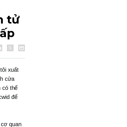
n tử
cấp
tôi xuất
nh cửa
 có thể
cwid để
 cơ quan