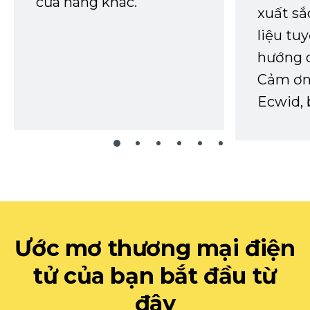
cửa hàng khác.
xuất sắ
liệu tuy
hướng d
Cảm ơn 
Ecwid, 
Ước mơ thương mại điện
tử của bạn bắt đầu từ
đây