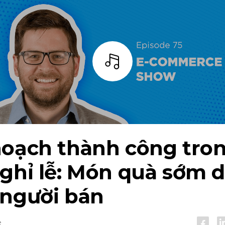
Thanh
hoạch thành công tro
ghỉ lễ: Món quà sớm 
 người bán
e