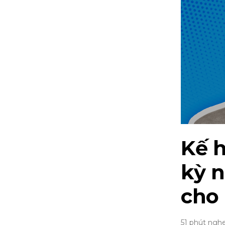
Kế 
kỳ n
cho
51 phút ngh