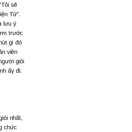
“Tôi sẽ
iện Tử”.
 lưu ý
sớm trước
hút gì đó
ân viên
người giỏi
nh ấy đi.
iỏi nhất,
ng chức