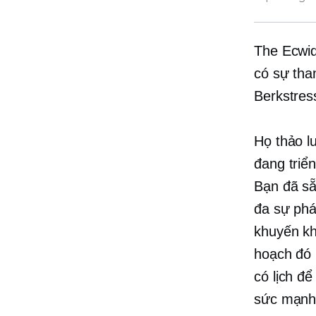
The Ecwi
có sự tha
Berkstres
Họ thảo l
đang triể
Bạn đã sẵ
đa sự phá
khuyến kh
hoạch đó 
có lịch đ
sức mạnh 