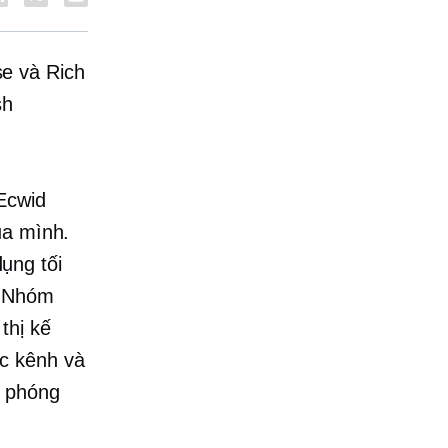
e và Rich
sh
Ecwid
ủa mình.
ụng tối
? Nhóm
thị kế
c kênh và
i phóng