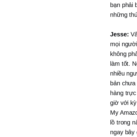
bạn phải 
những thứ
Jesse:
Vân
mọi người
không phả
làm tốt. 
nhiều ngư
bản chưa 
hàng trực
giờ với k
My Amazo
lồ trong 
ngay bây 