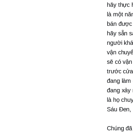
hãy thực 
là một nă
bán được 
hãy sẵn s
người khá
vận chuyể
sẽ có vận
trước cửa
đang làm 
đang xảy 
là họ chu
Sáu Đen, 
Chúng đã 