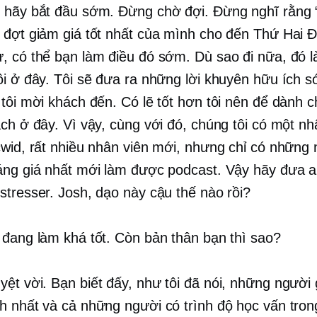
 hãy bắt đầu sớm. Đừng chờ đợi. Đừng nghĩ rằng 
 đợt giảm giá tốt nhất của mình cho đến Thứ Hai Đ
, có thể bạn làm điều đó sớm. Dù sao đi nữa, đó là
ôi ở đây. Tôi sẽ đưa ra những lời khuyên hữu ích 
 tôi mời khách đến. Có lẽ tốt hơn tôi nên để dành c
ách ở đây. Vì vậy, cùng với đó, chúng tôi có một nh
cwid, rất nhiều nhân viên mới, nhưng chỉ có những 
áng giá nhất mới làm được podcast. Vậy hãy đưa a
stresser. Josh, dạo này cậu thế nào rồi?
 đang làm khá tốt. Còn bản thân bạn thì sao?
ệt vời. Bạn biết đấy, như tôi đã nói, những người g
h nhất và cả những người có trình độ học vấn tro