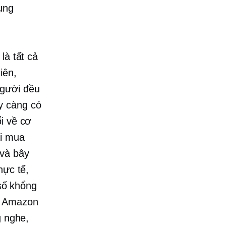
ụng
là tất cả
iên,
người đều
y càng có
i về cơ
ại mua
 và bây
hực tế,
số khổng
c Amazon
g nghe,