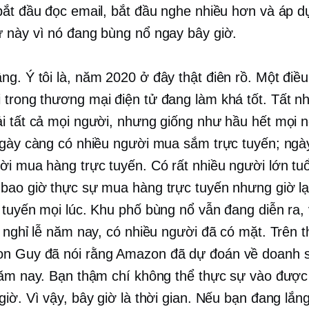
bắt đầu đọc email, bắt đầu nghe nhiều hơn và áp d
 này vì nó đang bùng nổ ngay bây giờ.
g. Ý tôi là, năm 2020 ở đây thật điên rồ. Một điều 
 trong
thương mại điện tử
đang làm khá tốt. Tất nh
i tất cả mọi người, nhưng giống như hầu hết mọi 
Ngày càng có nhiều người mua sắm trực tuyến; ngà
ời mua hàng trực tuyến. Có rất nhiều người lớn tuổ
bao giờ thực sự mua hàng trực tuyến nhưng giờ l
 tuyến mọi lúc. Khu phố bùng nổ vẫn đang diễn ra,
ỳ nghỉ lễ năm nay, có nhiều người đã có mặt. Trên t
n Guy đã nói rằng Amazon đã dự đoán về doanh 
năm nay. Bạn thậm chí không thể thực sự vào đượ
giờ. Vì vậy, bây giờ là thời gian. Nếu bạn đang lắn