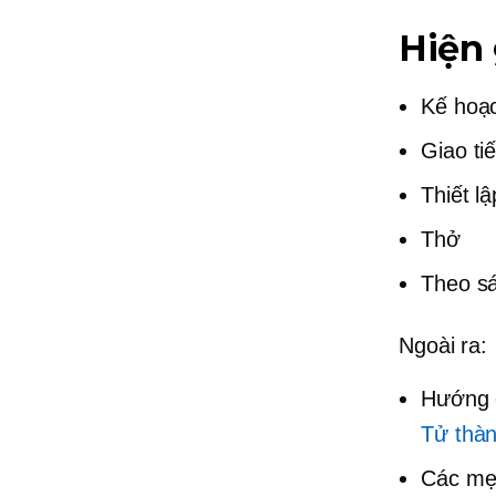
Hiện 
Kế hoạ
Giao ti
Thiết lậ
Thở
Theo sá
Ngoài ra:
Hướng 
Tử thà
Các mẹo