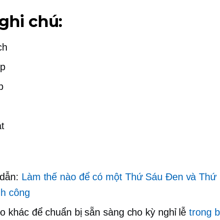
ghi chú:
ch
ếp
p
t
dẫn:
Làm thế nào để có một Thứ Sáu Đen và Thứ 
nh công
 khác để chuẩn bị sẵn sàng cho kỳ nghỉ lễ
trong b