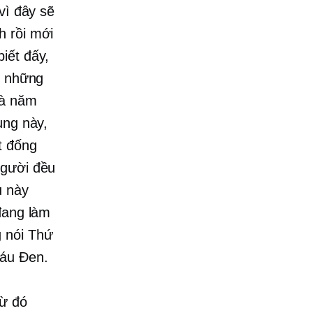
vì đây sẽ
h rồi mới
iết đấy,
, những
là năm
ung này,
t đống
người đều
u này
đang làm
g nói Thứ
Sáu Đen.
từ đó