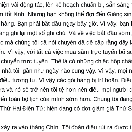
hiện vài động tác, lên kế hoạch chuẩn bị, sẵn sàng 
m tốt lành. Nhưng bạn không thể đợi đến Giáng sin
hàng. Bạn phải bắt đầu ngay bây giờ. Vì vậy, bạn b
àng ghi lại một số ghi chú. Và về việc bắt đầu sớm
c mà chúng tôi đã nói chuyện đã đề cập rằng đây 
n. Vì vậy, với tất cả việc mua sắm trực tuyến bổ s
 chuyển trực tuyến. Thế là có những chiếc hộp chấ
 nhà tôi, gần như ngày nào cũng vậy. Vì vậy, mọi 
điều tương tự. Vì vậy các gói hàng bị trì hoãn. Điề
ra và nó sẽ trở nên tồi tệ hơn nên điều mọi người 
yển toàn bộ lịch của mình sớm hơn. Chúng tôi đan
Thứ Hai Điện Tử; hiện đang có đợt giảm giá Thứ 
xảy ra vào tháng Chín. Tôi đoán điều rút ra được 