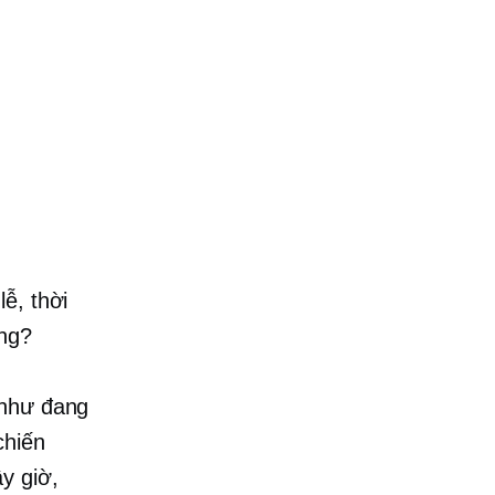
ễ, thời
ông?
 như đang
chiến
y giờ,