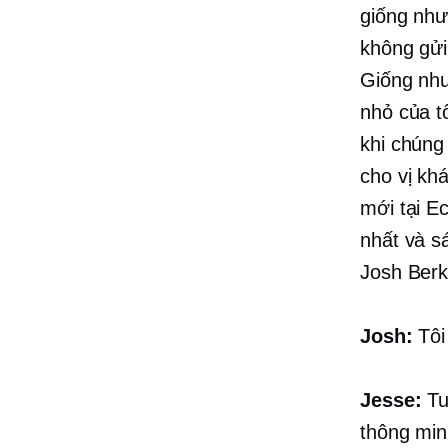
giống như
không gửi
Giống như
nhỏ của t
khi chúng
cho vị kh
mới tại E
nhất và s
Josh Berk
Josh:
Tôi
Jesse:
Tuy
thông min