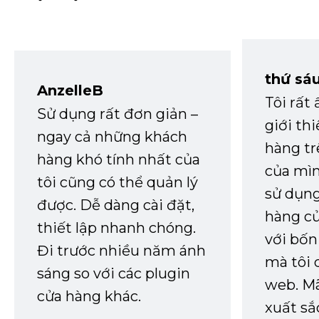
thứ sá
AnzelleB
Tôi rất
Sử dụng rất đơn giản –
giới th
ngay cả những khách
hàng tr
hàng khó tính nhất của
của mìn
tôi cũng có thể quản lý
sử dụng
được. Dễ dàng cài đặt,
hàng củ
thiết lập nhanh chóng.
với bốn
Đi trước nhiều năm ánh
mà tôi 
sáng so với các plugin
web. Mã
cửa hàng khác.
xuất sắ