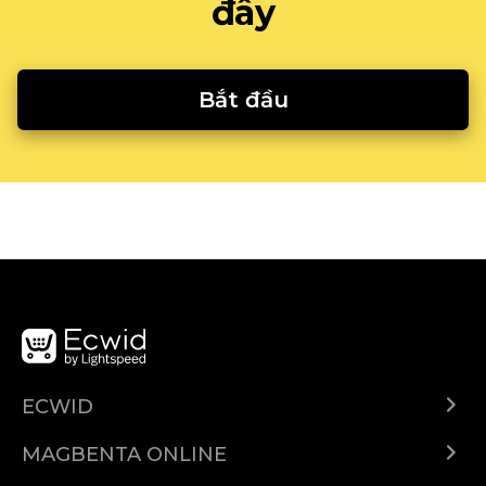
đây
Bắt đầu
ECWID
Ecwid.com
MAGBENTA ONLINE
Help center
Ibenta kahit saan