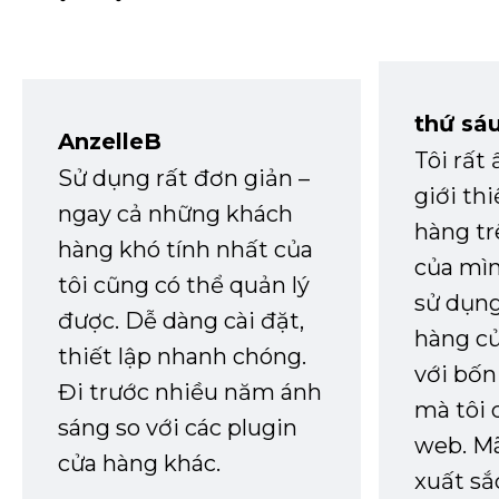
thứ sá
AnzelleB
Tôi rất
Sử dụng rất đơn giản –
giới th
ngay cả những khách
hàng tr
hàng khó tính nhất của
của mìn
tôi cũng có thể quản lý
sử dụng
được. Dễ dàng cài đặt,
hàng củ
thiết lập nhanh chóng.
với bốn
Đi trước nhiều năm ánh
mà tôi 
sáng so với các plugin
web. Mã
cửa hàng khác.
xuất sắ