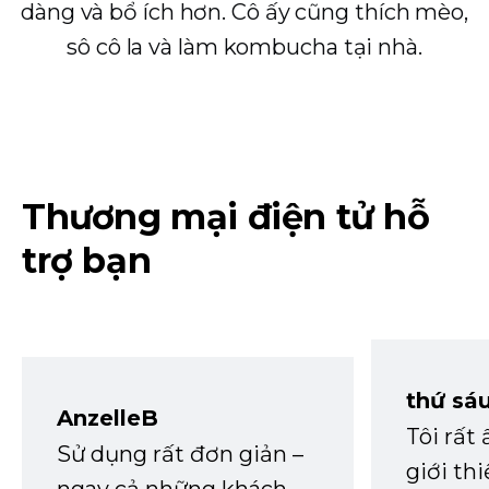
dàng và bổ ích hơn. Cô ấy cũng thích mèo,
sô cô la và làm kombucha tại nhà.
Thương mại điện tử hỗ
trợ bạn
thứ sá
AnzelleB
Tôi rất
Sử dụng rất đơn giản –
giới th
ngay cả những khách