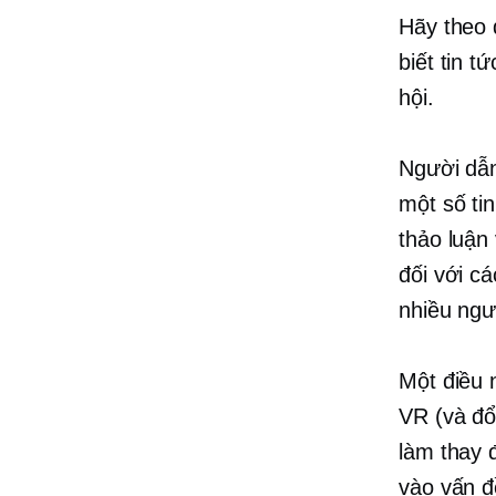
Hãy theo 
biết tin t
hội.
Người dẫn
một số ti
thảo luận
đối với c
nhiều ngư
Một điều 
VR (và đổ
làm thay 
vào vấn đ