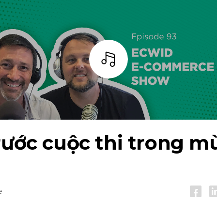
Thanh
rước cuộc thi trong mù
e