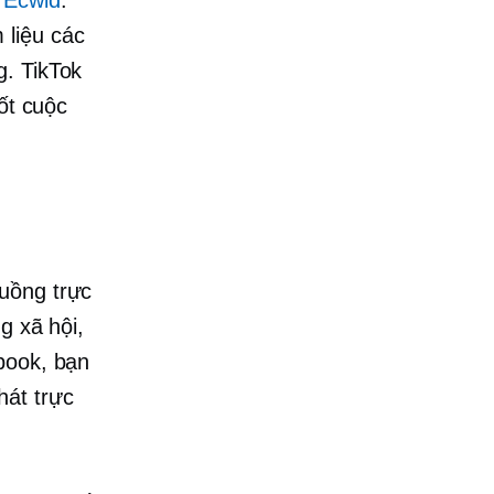
 liệu các
g. TikTok
ốt cuộc
uồng trực
g xã hội,
book, bạn
hát trực