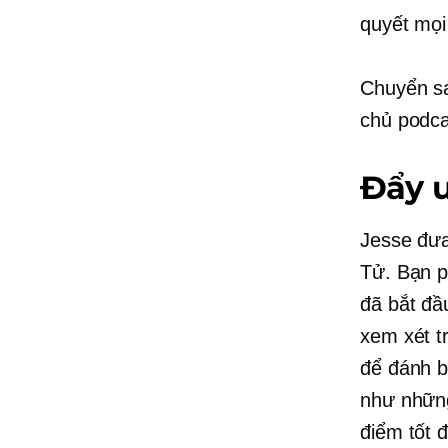
quyết mọi
Chuyển sa
chủ podca
Đẩy 
Jesse đưa
Tử. Bạn p
đã bắt đ
xem xét
t
để đánh b
như những
điểm tốt 