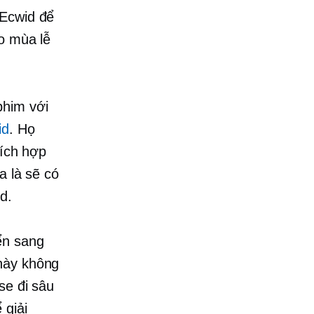
 Ecwid để
o mùa lễ
phim với
id
. Họ
tích hợp
a là sẽ có
d.
ển sang
 này không
se đi sâu
 giải