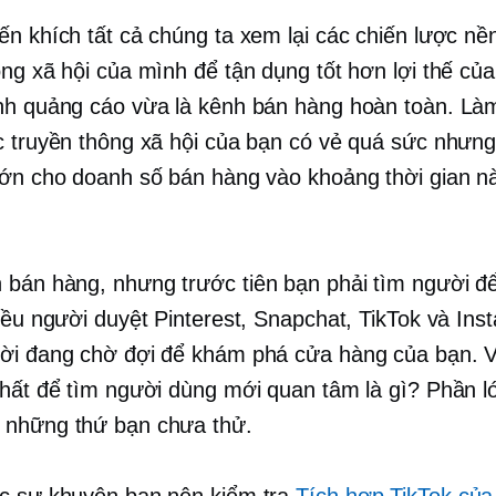
ến khích tất cả chúng ta xem lại các chiến lược nề
ông xã hội của mình để tận dụng tốt hơn lợi thế củ
nh quảng cáo vừa là kênh bán hàng hoàn toàn. Là
c truyền thông xã hội của bạn có vẻ quá sức nhưng 
lớn cho doanh số bán hàng vào khoảng thời gian n
bán hàng, nhưng trước tiên bạn phải tìm người đ
iều người duyệt Pinterest, Snapchat, TikTok và Inst
ời đang chờ đợi để khám phá cửa hàng của bạn. V
nhất để tìm người dùng mới quan tâm là gì? Phần lớ
 những thứ bạn chưa thử.
c sự khuyên bạn nên kiểm tra
Tích hợp TikTok của