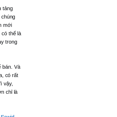
n tảng
a chúng
m mới
có thể là
ày trong
ể bán. Và
a, có rất
ì vậy,
n chỉ là
 Ecwid
.