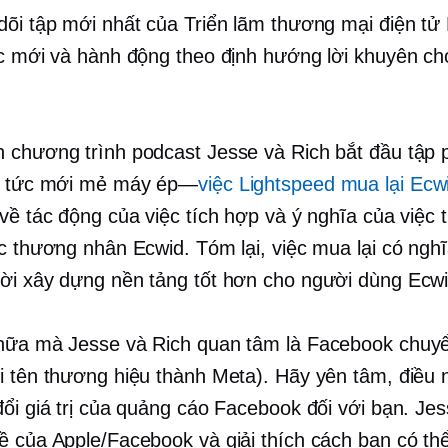
dõi tập mới nhất của Triển lãm thương mại điện tử
ức mới và
hành động theo định hướng
lời khuyên ch
 chương trình podcast Jesse và Rich bắt đầu tập 
n tức mới mẻ
máy ép—
việc Lightspeed mua lại Ecw
 về tác động của việc tích hợp và ý nghĩa của việc 
ác thương nhân Ecwid. Tóm lại, việc mua lại có nghĩ
ời xây dựng nền tảng tốt hơn cho người dùng Ecwi
nữa mà Jesse và Rich quan tâm là Facebook chuy
i tên thương hiệu thành Meta). Hãy yên tâm, điều
đổi giá trị của quảng cáo Facebook đối với bạn. Jes
ề của Apple/Facebook và giải thích cách bạn có thể