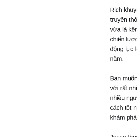
Rich khuy
truyền th
vừa là kê
chiến lượ
động lực 
năm.
Bạn muốn 
với rất nh
nhiều ngư
cách tốt 
khám phá
Jesse thự