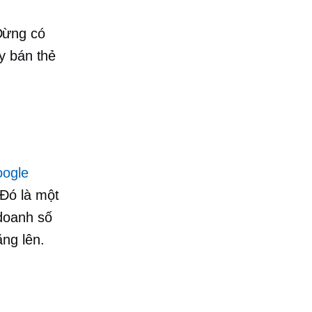
ừng có
y bán thẻ
ogle
Đó là một
 doanh số
ng lên.