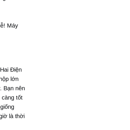
lễ! Máy
 Hai Điện
hộp lớn
. Bạn nên
càng tốt
giống
iờ là thời