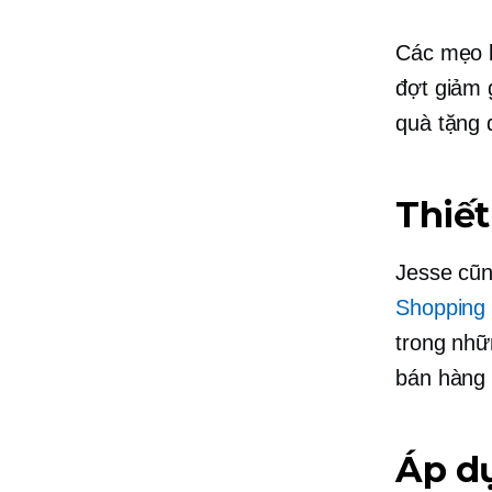
Các mẹo k
đợt giảm 
quà tặng 
Thiế
Jesse cũn
Shopping
trong nhữ
bán hàng 
Áp d