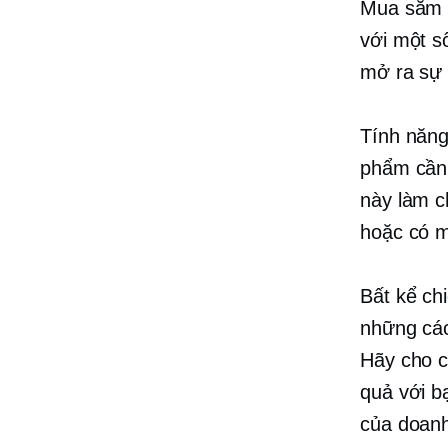
Mua sắm t
với một s
mở ra sự 
Tính năng
phẩm cần 
này làm c
hoặc
có m
Bất kể ch
những các
Hãy cho c
quả với b
của doanh