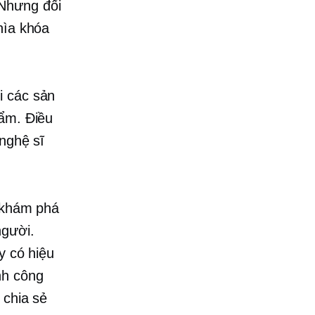
 Nhưng đối
hìa khóa
i các sản
hẩm. Điều
 nghệ sĩ
n khám phá
người.
y có hiệu
nh công
 chia sẻ