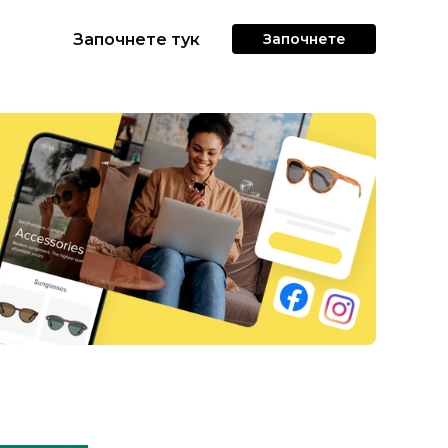
Започнете тук
Започнете