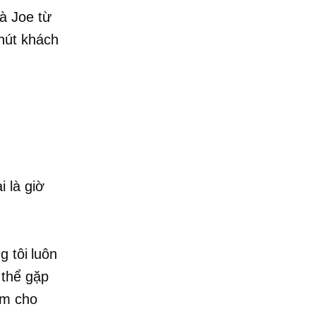
à Joe từ
hút khách
 là giờ
g tôi luôn
 thể gặp
àm cho