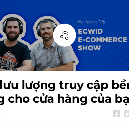
Thanh
lưu lượng truy cập bề
g cho cửa hàng của b
e