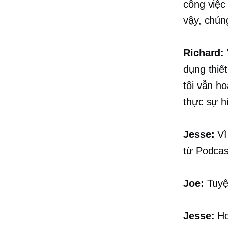
công việc
vậy, chún
Richard:
dụng thiế
tôi vẫn h
thực sự h
Jesse:
Vì
từ Podcas
Joe:
Tuyệt
Jesse:
Ho