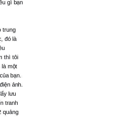
ều gì bạn
 trung
, đó là
ều
thì tôi
 là một
 của bạn.
điện ảnh.
đẩy lưu
ến tranh
2 quảng