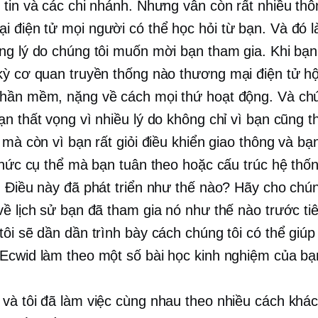
 tin và các chi nhánh. Nhưng vẫn còn rất nhiều thôn
i điện tử
mọi người có thể học hỏi từ bạn. Và đó l
ng lý do chúng tôi muốn mời bạn tham gia. Khi bạ
kỳ cơ quan truyền thống nào
thương mại điện tử
hộ
hần mềm, nặng về cách mọi thứ hoạt động. Và chú
ạn thất vọng vì nhiều lý do không chỉ vì bạn cũng t
 mà còn vì bạn rất giỏi điều khiển giao thông và bạ
 thức cụ thể mà bạn tuân theo hoặc cấu trúc hệ th
. Điều này đã phát triển như thế nào? Hãy cho chúng
về lịch sử bạn đã tham gia nó như thế nào trước ti
tôi sẽ dần dần trình bày cách chúng tôi có thể giú
Ecwid làm theo một số bài học kinh nghiệm của bạ
và tôi đã làm việc cùng nhau theo nhiều cách khá