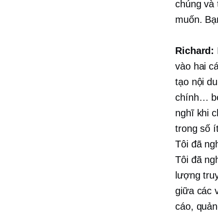
chúng và 
muốn. Bạn
Richard:
vào hai c
tạo nội du
chính… bở
nghĩ khi 
trong số 
Tôi đã ng
Tôi đã ng
lượng tru
giữa các 
cáo, quản