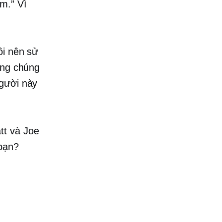
m.” Vì
ôi nên sử
ằng chúng
người này
tt và Joe
 bạn?