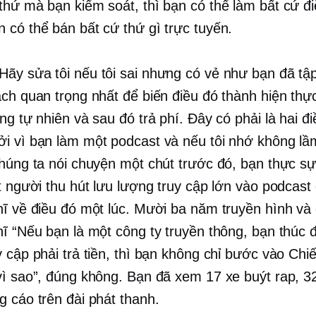
thứ mà bạn kiểm soát, thì bạn có thể làm bất cứ đi
 có thể bán bất cứ thứ gì trực tuyến.
Hãy sửa tôi nếu tôi sai nhưng có vẻ như bạn đã tập
ách quan trọng nhất để biến điều đó thành hiện thực
ng tự nhiên và sau đó trả phí. Đây có phải là hai đi
i vì bạn làm một podcast và nếu tôi nhớ không lầm 
chúng ta nói chuyện một chút trước đó, bạn thực sự
ít người thu hút lưu lượng truy cập lớn vào podcast
hĩ về điều đó một lúc. Mười ba năm truyền hình và 
hĩ “Nếu bạn là một công ty truyền thông, bạn thúc 
y cập phải trả tiền, thì bạn không chỉ bước vào Chi
vì sao”, đúng không. Bạn đã xem 17 xe buýt rap, 3
g cáo trên đài phát thanh.