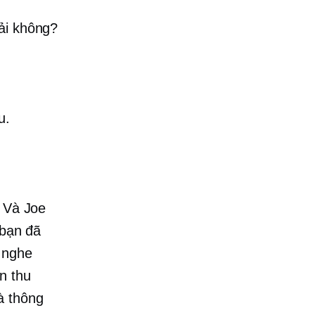
hải không?
u.
. Và Joe
 bạn đã
 nghe
n thu
à thông