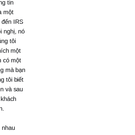
g tin
à một
n đến IRS
i nghị, nó
ng tôi
hích một
n có một
ống mà bạn
 tôi biết
ên và sau
p khách
n.
c nhau