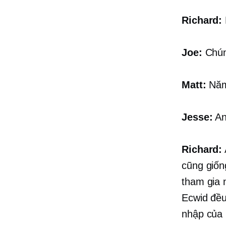
Richard:
Joe:
Chún
Matt:
Năm 
Jesse:
Anh
Richard:
cũng giống
tham gia 
Ecwid đề
nhập của 