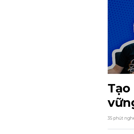
Tạo 
vữn
35 phút ngh