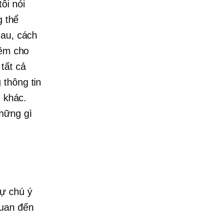
ôi nói
g thể
hau, cách
hêm cho
tất cả
 thông tin
g khác.
hững gì
ự chú ý
quan đến