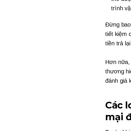
trình v
Đừng bao 
tiết kiệm 
tiền trả l
Hơn nữa, 
thương hi
đánh giá 
Các l
mại đ