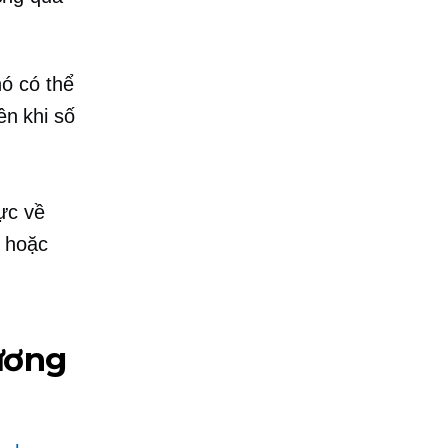
ó có thể
ên khi số
ực về
c hoặc
ương