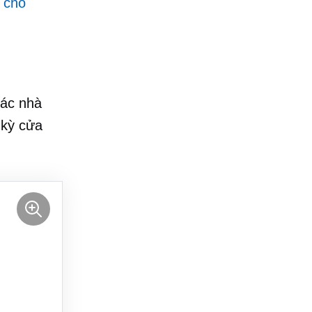
ì cho
các nhà
 kỳ cửa