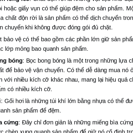
i hoặc giấy vụn có thể giúp đệm cho sản phẩm. M
a chất độn rời là sản phẩm có thể dịch chuyển tro
ận chuyển khi không được đóng gói đủ chặt.
ọt bảo vệ có thể bao gồm các phần lớn giữ sản phẩ
ác lớp mỏng bao quanh sản phẩm.
ng bóng
: Bọc bong bóng là một trong những lựa 
ất để bảo vệ vận chuyển. Có thể dễ dàng mua nó 
n với nhiều kích cỡ khác nhau, mang lại hiệu quả 
m có nhiều kích cỡ.
i
: Gối hơi là những túi khí lớn bằng nhựa có thể đư
uanh sản phẩm để đệm.
a cứng
: Đây chỉ đơn giản là những miếng bìa cứn
c chèn xung quanh sản phẩm để giữ nó cố định tr