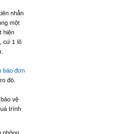
kiên nhẫn
rong một
t hiện
 cứ 1 lô
n.
 bảo đơn
ro đó.
 bảo vệ
uá trình
ậu phộng