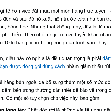
gì tệ hơn việc đặt mua một món hàng trực tuyến, 
ó đến và sau đó nó xuất hiện trước cửa nhà bạn t
n, hỏng hóc. Nhưng thật không may, đây lại là mộ
 phổ biến. Theo nhiều nguồn trực tuyến khác nhau,
có 10 lô hàng bị hư hỏng trong quá trình vận chuyể
n, điều này có nghĩa là điều quan trọng là phải
đảm
bạn được đóng gói đúng cách
nhằm giảm thiểu rủi 
i hàng bên ngoài đã bổ sung thêm một số mức độ
 đệm bên trong thường cần thiết để bảo vệ trong q
n. Có một số tùy chọn cho việc này, bao gồm:
ộn lỏng lẻo
: Chất độn rời là những vật liệu như đ