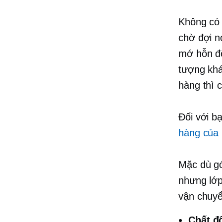
Không có 
chờ đợi n
mớ hỗn độ
tượng khá
hàng thì 
Đối với bạ
hàng của 
Mặc dù gó
nhưng lớp
vận chuyể
Chất đ