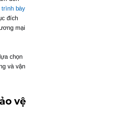
ể
trình bày
ục đích
hương mại
 lựa chọn
ng và vận
Bảo vệ