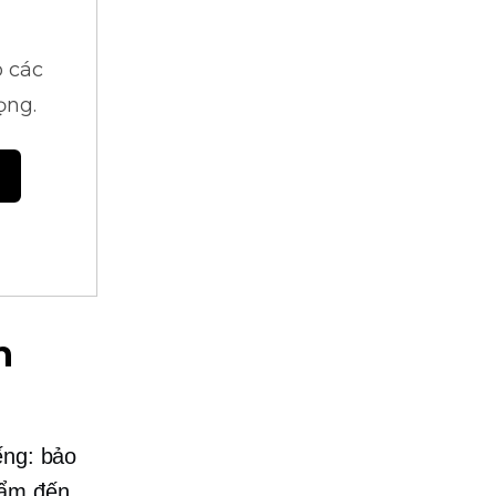
 các
ọng.
n
ếng:
bảo
hẩm đến