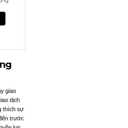
ọng.
ộng
ày giao
iao dịch
 thích sự
đến trước
nguồn lực