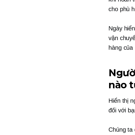
cho phù 
Ngày hiển
vận chuyể
hàng của 
Người
nào t
Hiển thị 
đối với b
Chúng ta 