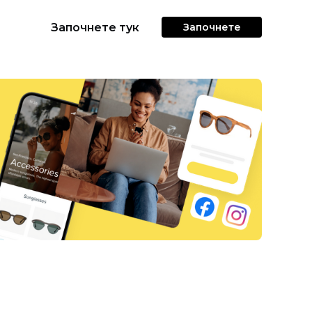
Започнете тук
Започнете