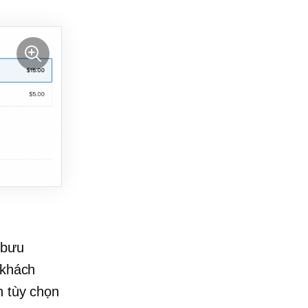
 bưu
 khách
n tùy chọn