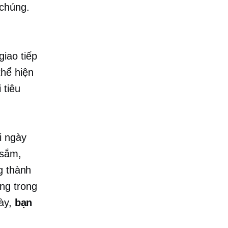
chúng.
iao tiếp
thể hiện
 tiêu
i ngày
 sắm,
g thành
ng trong
này,
bạn