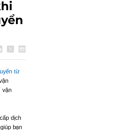
hi
uyển
uyến từ
 vận
í vận
cấp dịch
 giúp bạn