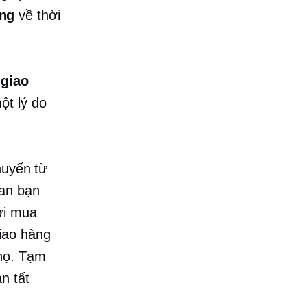
àng
về thời
 giao
ột lý do
huyển từ
ian bạn
ời mua
iao hàng
 họ. Tạm
n tất