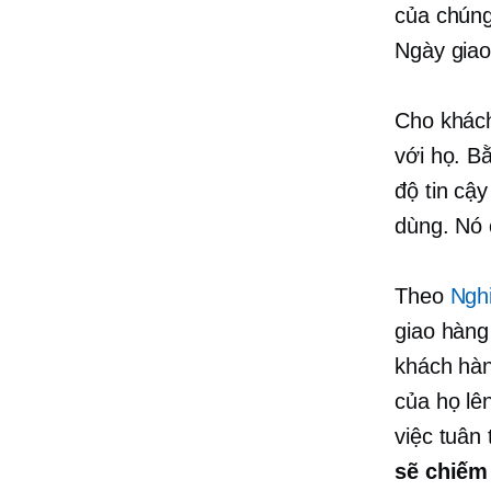
của chúng
Ngày giao
Cho khách
với họ. B
độ tin cậ
dùng. Nó 
Theo
Ngh
giao hàng
khách hàn
của họ lê
việc tuân
sẽ chiếm