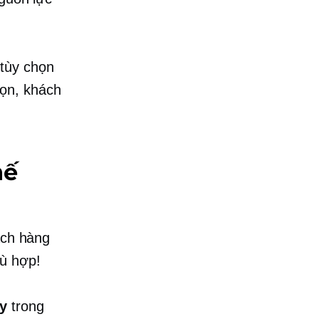
 tùy chọn
ọn, khách
hế
ách hàng
ù hợp!
ậy
trong