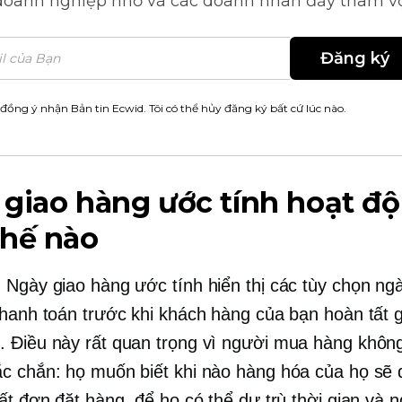
doanh nghiệp nhỏ và các doanh nhân đầy tham v
Đăng ký
 đồng ý nhận Bản tin Ecwid. Tôi có thể hủy đăng ký bất cứ lúc nào.
giao hàng ước tính hoạt đ
thế nào
 Ngày giao hàng ước tính hiển thị các tùy chọn ng
thanh toán trước khi khách hàng của bạn hoàn tất g
 Điều này rất quan trọng vì người mua hàng không
c chắn: họ muốn biết khi nào hàng hóa của họ sẽ 
tất đơn đặt hàng, để họ có thể dự trù thời gian và 