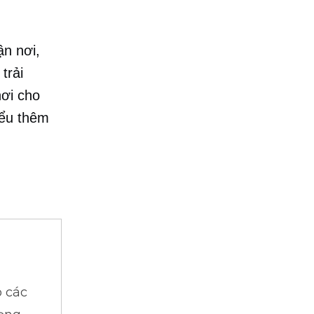
ận nơi,
trải
nơi cho
iểu thêm
 các